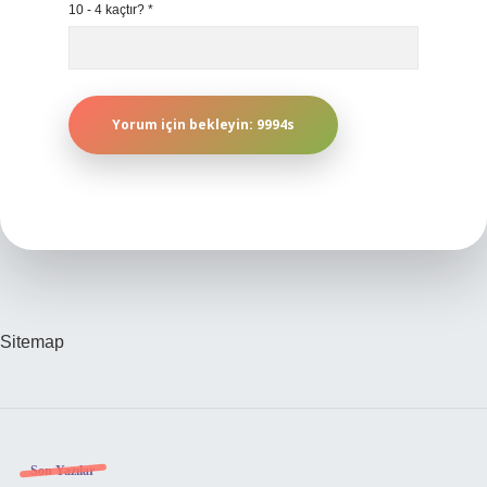
10 - 4 kaçtır?
*
Sitemap
Sidebar
Son Yazılar