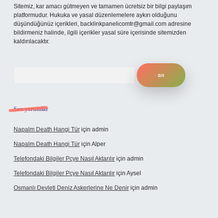
Sitemiz, kar amacı gütmeyen ve tamamen ücretsiz bir bilgi paylaşım
platformudur. Hukuka ve yasal düzenlemelere aykırı olduğunu
düşündüğünüz içerikleri,
backlinkpanelicomtr@gmail.com
adresine
bildirmeniz halinde, ilgili içerikler yasal süre içerisinde sitemizden
kaldırılacaktır.
Arama
Son yorumlar
Napalm Death Hangi Tür
için
admin
Napalm Death Hangi Tür
için
Alper
Telefondaki Bilgiler Pcye Nasıl Aktarılır
için
admin
Telefondaki Bilgiler Pcye Nasıl Aktarılır
için
Aysel
Osmanlı Devleti Deniz Askerlerine Ne Denir
için
admin