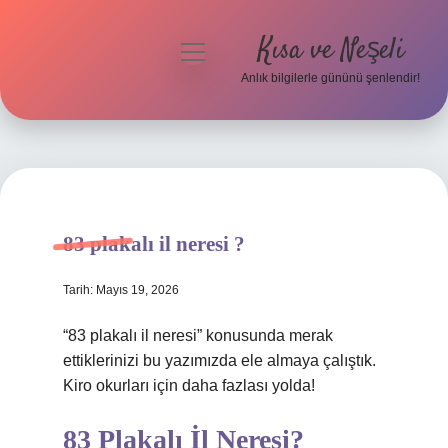
Kısa ve Neşeli
menüyü
aç
Anlık bilgilerle gününü şenlendir!
Anasayfa
Gizlilik Politikası
Yasal Uyarı
83 plakalı il neresi ?
Hakkımızda
Tarih: Mayıs 19, 2026
“83 plakalı il neresi” konusunda merak
ettiklerinizi bu yazımızda ele almaya çalıştık.
Kiro okurları için daha fazlası yolda!
83 Plakalı İl Neresi?