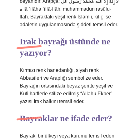
beyanıdır: Arapça: لَا إِلٰهَ إِلَّا الله مُحَمَّدٌ رَسُولُ الل
ه lā ʾilāha ʾillā-llāh, muhammadun rasūlu-
llāh. Bayraktaki yeşil renk İslam’ı, kılıç ise
adaletin uygulanmasında şiddeti temsil eder.
Irak bayrağı üstünde ne
yazıyor?
Kırmızı renk hanedanlığı, siyah renk
Abbasileri ve Araplığı sembolize eder.
Bayrağın ortasındaki beyaz şeritte yeşil ve
Kufi harflerle stilize edilmiş “Allahu Ekber”
yazısı Irak halkını temsil eder.
Bayraklar ne ifade eder?
Bayrak, bir ülkeyi veya kurumu temsil eden