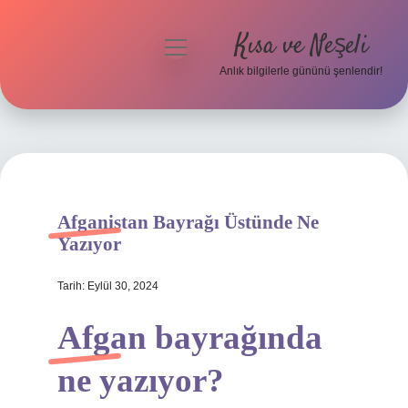
Kısa ve Neşeli
menüyü
aç
Anlık bilgilerle gününü şenlendir!
Anasayfa
Gizlilik Politikası
Yasal Uyarı
Afganistan Bayrağı Üstünde Ne
Hakkımızda
Yazıyor
Tarih: Eylül 30, 2024
Afgan bayrağında
ne yazıyor?