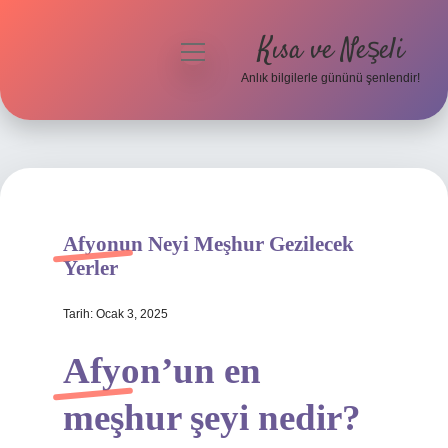
Kısa ve Neşeli
menüyü
aç
Anlık bilgilerle gününü şenlendir!
Anasayfa
Gizlilik Politikası
Yasal Uyarı
Afyonun Neyi Meşhur Gezilecek
Hakkımızda
Yerler
Tarih: Ocak 3, 2025
Afyon’un en
meşhur şeyi nedir?