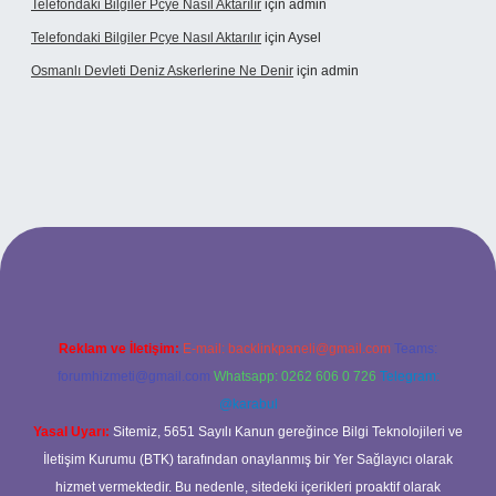
Telefondaki Bilgiler Pcye Nasıl Aktarılır
için
admin
Telefondaki Bilgiler Pcye Nasıl Aktarılır
için
Aysel
Osmanlı Devleti Deniz Askerlerine Ne Denir
için
admin
iş
Reklam ve İletişim:
E-mail:
backlinkpaneli@gmail.com
Teams:
forumhizmeti@gmail.com
Whatsapp: 0262 606 0 726
Telegram:
@karabul
Yasal Uyarı:
Sitemiz, 5651 Sayılı Kanun gereğince Bilgi Teknolojileri ve
İletişim Kurumu (BTK) tarafından onaylanmış bir Yer Sağlayıcı olarak
hizmet vermektedir. Bu nedenle, sitedeki içerikleri proaktif olarak