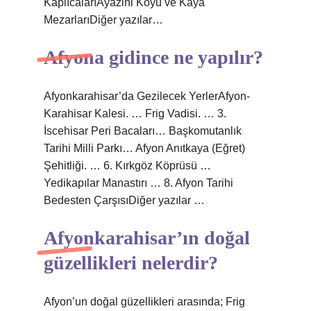
KaplıcalarıAyazini Köyü ve Kaya
MezarlarıDiğer yazılar…
Afyona gidince ne yapılır?
Afyonkarahisar’da Gezilecek YerlerAfyon-
Karahisar Kalesi. … Frig Vadisi. … 3.
İscehisar Peri Bacaları… Başkomutanlık
Tarihi Milli Parkı… Afyon Anıtkaya (Eğret)
Şehitliği. … 6. Kırkgöz Köprüsü …
Yedikapılar Manastırı … 8. Afyon Tarihi
Bedesten ÇarşısıDiğer yazılar …
Afyonkarahisar’ın doğal
güzellikleri nelerdir?
Afyon’un doğal güzellikleri arasında; Frig