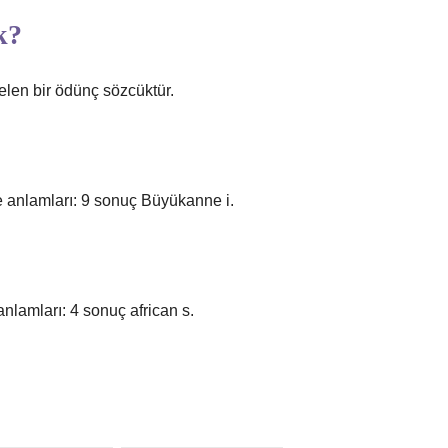
k?
elen bir ödünç sözcüktür.
?
e anlamları: 9 sonuç Büyükanne i.
anlamları: 4 sonuç african s.