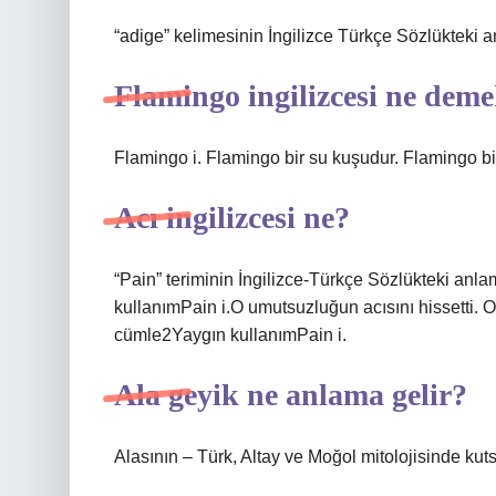
“adige” kelimesinin İngilizce Türkçe Sözlükteki a
Flamingo ingilizcesi ne dem
Flamingo i. Flamingo bir su kuşudur. Flamingo bir
Acı ingilizcesi ne?
“Pain” teriminin İngilizce-Türkçe Sözlükteki anl
kullanımPain i.O umutsuzluğun acısını hissetti. 
cümle2Yaygın kullanımPain i.
Ala geyik ne anlama gelir?
Alasının – Türk, Altay ve Moğol mitolojisinde kuts