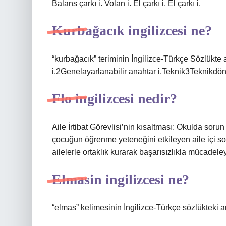
Balans çarkı i. Volan i. El çarkı i. El çarkı i.
Kurbağacık ingilizcesi ne?
“kurbağacık” teriminin İngilizce-Türkçe Sözlükte
i.2Genelayarlanabilir anahtar i.Teknik3Teknikdöne
Flo ingilizcesi nedir?
Aile İrtibat Görevlisi’nin kısaltması: Okulda soru
çocuğun öğrenme yeteneğini etkileyen aile içi sor
ailelerle ortaklık kurarak başarısızlıkla mücadele
Elmasin ingilizcesi ne?
“elmas” kelimesinin İngilizce-Türkçe sözlükteki a