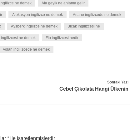
ı ingilizce ne demek
Ala geyik ne anlama gelir
ir
Alokasyon ingilizce ne demek
Anane ingilizcede ne demek
k
Aysberk ingilizce ne demek
Bıçak ingilizcesi ne
 ingilizcesi ne demek
Flo ingilizcesi nedir
Volan ingilizcede ne demek
Sonraki Yazı
Cebel Çikolata Hangi Ülkenin
nlar
*
ile işaretlenmişlerdir