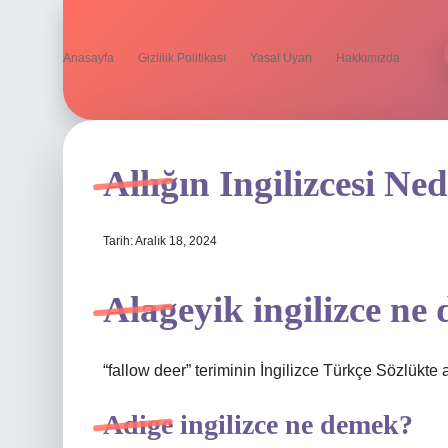
Anasayfa
Gizlilik Politikası
Yasal Uyarı
Hakkımızda
Allığın Ingilizcesi Ned
Tarih: Aralık 18, 2024
Alageyik ingilizce ne
“fallow deer” teriminin İngilizce Türkçe Sözlükte an
Adige ingilizce ne demek?