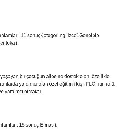
 anlamları: 11 sonuçKategoriİngilizce1Genelpip
r toka i.
n yaşayan bir çocuğun ailesine destek olan, özellikle
unlarda yardımcı olan özel eğitimli kişi: FLO’nun rolü,
ye yardımcı olmaktır.
nlamları: 15 sonuç Elmas i.