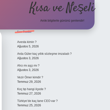
Kısa ve Neşeli
Anlık bilgilerle gününü şenlendir!
Sidebar
Son Yazılar
grandoperabet giriş
Avesta kimin ?
Ağustos 5, 2026
Arda Güler kaç yıllık sözleşme imzaladı ?
Ağustos 3, 2026
Ahcı mı aşçı mı ?
Ağustos 3, 2026
Vezir Ömer kimdir ?
Temmuz 29, 2026
Koç tıp hangi ilçede ?
Temmuz 27, 2026
Türkiye’de kaç tane CEO var ?
Temmuz 25, 2026