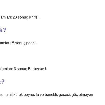
lamları: 23 sonuç Knife i.
ek?
amları: 5 sonuç pear i.
nlamları: 3 sonuç Barbecue f.
r?
ına ait kürek boynuzlu ve benekli, gececi, göç etmeyen