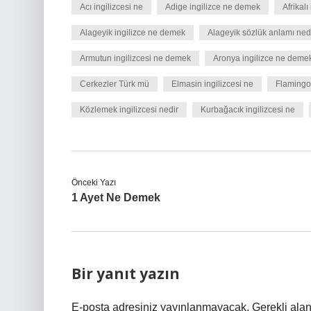
Acı ingilizcesi ne
Adige ingilizce ne demek
Afrikal
Alageyik ingilizce ne demek
Alageyik sözlük anlamı ned
Armutun ingilizcesi ne demek
Aronya ingilizce ne deme
Cerkezler Türk mü
Elmasin ingilizcesi ne
Flamingo
Közlemek ingilizcesi nedir
Kurbağacık ingilizcesi ne
Önceki Yazı
1 Ayet Ne Demek
Bir yanıt yazın
E-posta adresiniz yayınlanmayacak.
Gerekli ala