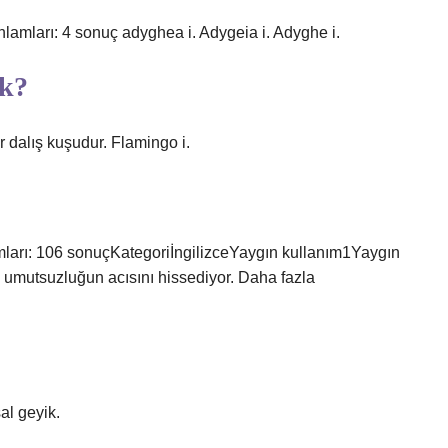
nlamları: 4 sonuç adyghea i. Adygeia i. Adyghe i.
ek?
 dalış kuşudur. Flamingo i.
amları: 106 sonuçKategoriİngilizceYaygın kullanım1Yaygın
O umutsuzluğun acısını hissediyor. Daha fazla
al geyik.