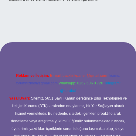
randoperabet giriş
Reklam ve İletişim:
E-mail:
backlinkpaneli@gmail.com
Teams:
forumhizmeti@gmail.com
Whatsapp: 0262 606 0 726
Telegram:
@karabul
Yasal Uyarı:
Sitemiz, 5651 Sayılı Kanun gereğince Bilgi Teknolojileri ve
İletişim Kurumu (BTK) tarafından onaylanmış bir Yer Sağlayıcı olarak
hizmet vermektedir. Bu nedenle, sitedeki içerikleri proaktif olarak
denetleme veya araştırma yükümlülüğümüz bulunmamaktadır. Ancak,
üyelerimiz yazdıkları içeriklerin sorumluluğunu taşımakta olup, siteye