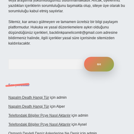
veya araştırma yükümlülüğümüz bulunmamaktadır. Ancak, üyelerimiz
yazdıkları içeriklerin sorumluluğunu taşımakta olup, siteye üye olarak bu
sorumluluğu kabul etmiş sayılırlar.
Sitemiz, kar amacı gütmeyen ve tamamen ücretsiz bir bilgi paylaşım
platformudur. Hukuka ve yasal düzenlemelere aykırı olduğunu
düşündüğünüz içerikleri,
backlinkpanelicomtr@gmail.com
adresine
bildirmeniz halinde, ilgili içerikler yasal süre içerisinde sitemizden
kaldırılacaktır.
Arama
Son yorumlar
Napalm Death Hangi Tür
için
admin
Napalm Death Hangi Tür
için
Alper
Telefondaki Bilgiler Pcye Nasıl Aktarılır
için
admin
Telefondaki Bilgiler Pcye Nasıl Aktarılır
için
Aysel
Osmanlı Devleti Deniz Askerlerine Ne Denir
için
admin