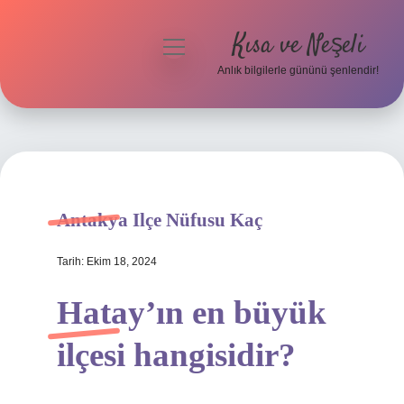
Kısa ve Neşeli
menüyü
aç
Anlık bilgilerle gününü şenlendir!
Anasayfa
Gizlilik Politikası
Yasal Uyarı
Antakya Ilçe Nüfusu Kaç
Hakkımızda
Tarih: Ekim 18, 2024
Hatay’ın en büyük
ilçesi hangisidir?