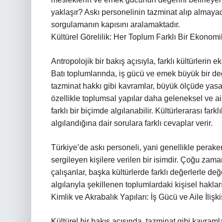
yaklaşır? Askı personelinin tazminat alıp almayac
sorgulamanın kapısını aralamaktadır.
Kültürel Görelilik: Her Toplum Farklı Bir Ekono
Antropolojik bir bakış açısıyla, farklı kültürlerin 
Batı toplumlarında, iş gücü ve emek büyük bir de
tazminat hakkı gibi kavramlar, büyük ölçüde yasal
özellikle toplumsal yapılar daha geleneksel ve ai
farklı bir biçimde algılanabilir. Kültürlerarası far
algılandığına dair sorulara farklı cevaplar verir.
Türkiye’de askı personeli, yani genellikle pera
sergileyen kişilere verilen bir isimdir. Çoğu zam
çalışanlar, başka kültürlerde farklı değerlerle de
algılarıyla şekillenen toplumlardaki kişisel haklar
Kimlik ve Akrabalık Yapıları: İş Gücü ve Aile İlişki
Kültürel bir bakış açısında, tazminat gibi kavramlar