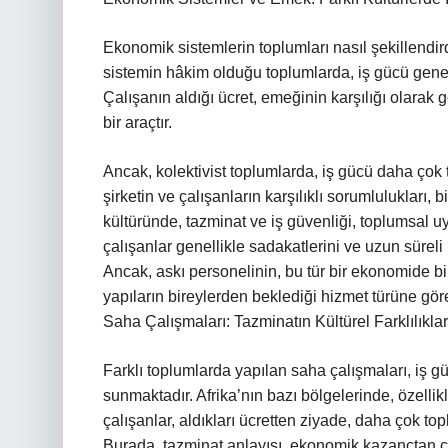
Ekonomik sistemlerin toplumları nasıl şekillendird
sistemin hâkim olduğu toplumlarda, iş gücü genell
Çalışanın aldığı ücret, emeğinin karşılığı olarak 
bir araçtır.
Ancak, kolektivist toplumlarda, iş gücü daha çok to
şirketin ve çalışanların karşılıklı sorumlulukları, 
kültüründe, tazminat ve iş güvenliği, toplumsal uyu
çalışanlar genellikle sadakatlerini ve uzun süreli b
Ancak, askı personelinin, bu tür bir ekonomide b
yapıların bireylerden beklediği hizmet türüne göre
Saha Çalışmaları: Tazminatın Kültürel Farklılıklar
Farklı toplumlarda yapılan saha çalışmaları, iş güc
sunmaktadır. Afrika’nın bazı bölgelerinde, özellik
çalışanlar, aldıkları ücretten ziyade, daha çok topl
Burada, tazminat anlayışı, ekonomik kazançtan ço