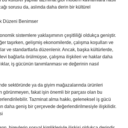
ağı sorusu da, aslında daha derin bir kültürel
mik Düzeni Benimser
ekonomik sistemlere yaklaşımının çeşitliliği oldukça geniştir.
ğer taşırken, gelişmiş ekonomilerde, çalışma koşulları ve
ar ve standartlarla düzenlenir. Ancak, başka kültürlerde,
levi bağlarla örülmüşse, çalışma ilişkileri ve haklar daha
klılıklar, iş gücünün tanımlanması ve değerinin nasıl
kende sektöründe ya da giyim mağazalarında ürünleri
an görünmeyen, fakat işin önemli bir parçası olan bu
ğerlendirilebilir. Tazminat alma hakkı, geleneksel iş gücü
ın daha geniş bir çerçevede değerlendirilmesiyle ilişkilidir.
si
ın, bireylerin sosyal kimlikleriyle ilişkisi oldukça derindir.