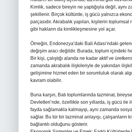
Kimlik, sadece bireyin ne yaptığıyla değil, aynı
şekillenir. Birçok kültürde, iş gücü yalnızca ekon
parçasıdır. Akrabalık yapıları, kişilerin toplumsal
gibi hakların da kimlikleşmesine yol açar.
Örneğin, Endonezya’daki Bali Adası’ndaki gelene
değişim aracı değildir. Burada, toplum içindeki her
Bir kişi, çalıştığı alanda ne kadar aktif ve üretk
zamanda akrabalık ilişkileriyle de yakından ilişkil
gelişimine hizmet eden bir sorumluluk olarak algıl
kavram olabilir.
Buna karşın, Batı toplumlarında tazminat, bireysel
Devletleri’nde, özellikle son yıllarda, iş gücü ile
fayda sağlamakla kalmayıp, aynı zamanda sosyal g
sağlar. Bu tür bir tazminat anlayışı, çalışanların 
bağlantılı olduğunu gösterir.
Ekonomik Sistemler ve Emek: Farklı Kültürlerde