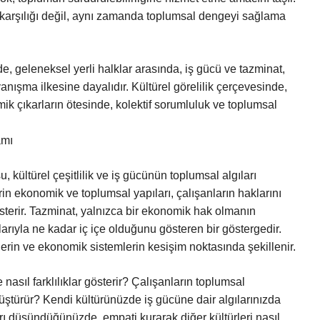
 karşılığı değil, aynı zamanda toplumsal dengeyi sağlama
, geleneksel yerli halklar arasında, iş gücü ve tazminat,
nışma ilkesine dayalıdır. Kültürel görelilik çerçevesinde,
mik çıkarların ötesinde, kolektif sorumluluk ve toplumsal
amı
 kültürel çeşitlilik ve iş gücünün toplumsal algıları
erin ekonomik ve toplumsal yapıları, çalışanların haklarını
österir. Tazminat, yalnızca bir ekonomik hak olmanın
larıyla ne kadar iç içe olduğunu gösteren bir göstergedir.
ollerin ve ekonomik sistemlerin kesişim noktasında şekillenir.
 nasıl farklılıklar gösterir? Çalışanların toplumsal
önüştürür? Kendi kültürünüzde iş gücüne dair algılarınızda
ları düşündüğünüzde, empati kurarak diğer kültürleri nasıl