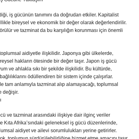
iği, iş gücünün tanımını da doğrudan etkiler. Kapitalist
ikle bireysel ve ekonomik bir değer olarak değerlendirilir.
görülür ve tazminat da bu karşılığın korunması için önemli
plumsal aidiyetle ilişkilidir. Japonya gibi ülkelerde,
bireysel hakların ötesinde bir değer taşır. Japon iş gücü
m ve ahlakla sıkı bir şekilde ilişkilidir. Bu kültürde,
ağlılıklarını ödüllendiren bir sistem içinde çalışırlar.
ile tam anlamıyla tazminat alıp alamayacağı, toplumsal
 değişir.
ı
ü ve tazminat arasındaki ilişkiye dair ilginç veriler
le Kıta Afrika’sındaki geleneksel iş gücü düzenlerinde,
umsal aidiyet ve ailevi sorumlulukları yerine getirirler.
k, toplumun sürdürülebilirliğine hizmet etme amacını taşır.