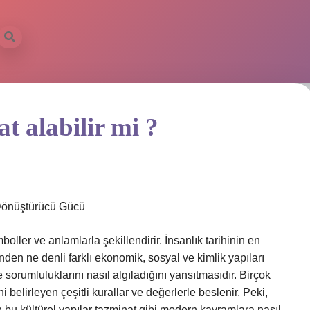
t alabilir mi ?
n Dönüştürücü Gücü
mboller ve anlamlarla şekillendirir. İnsanlık tarihinin en
rinden ne denli farklı ekonomik, sosyal ve kimlik yapıları
e sorumluluklarını nasıl algıladığını yansıtmasıdır. Birçok
i belirleyen çeşitli kurallar ve değerlerle beslenir. Peki,
bu kültürel yapılar tazminat gibi modern kavramlara nasıl