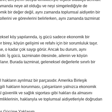
 zamanda neye ait olduğu ve neyi simgelediğiyle de
omik bir değer değil, aynı zamanda toplumsal aidiyetin bir
 rollerini ve görevlerini belirlerken, aynı zamanda tazminat
ksel köy yapılarında, iş gücü sadece ekonomik bir
 birey, köyün gelişimi ve refahı için bir sorumluluk taşır.
ense, o kadar çok saygı görür. Ancak bu durum, aynı
idir. İş gücü, tazminatın ötesinde, ailenin ve köyün
anır. Burada tazminat, geleneksel değerlerle sınırlı bir
 hakların ayrılmaz bir parçasıdır. Amerika Birleşik
 ilgili hakların korunması, çalışanların yalnızca ekonomik
üvenlik ve sağlık sigortası gibi hakları da almasını
kimliklerinin, haklarıyla ve toplumsal aidiyetleriyle doğrudan
 İş Gücüne Yaklaşım