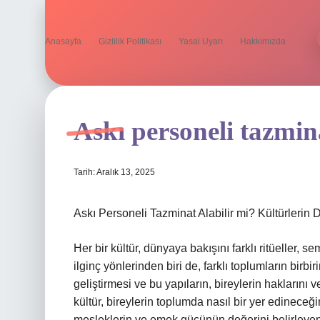
Anasayfa
Gizlilik Politikası
Yasal Uyarı
Hakkımızda
Askı personeli tazmina
Tarih: Aralık 13, 2025
Askı Personeli Tazminat Alabilir mi? Kültürleri
Her bir kültür, dünyaya bakışını farklı ritüeller, se
ilginç yönlerinden biri de, farklı toplumların birbi
geliştirmesi ve bu yapıların, bireylerin haklarını v
kültür, bireylerin toplumda nasıl bir yer edineceğin
mesleklerin ve emek gücünün değerini belirleyen 