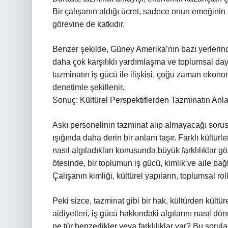
Bir çalışanın aldığı ücret, sadece onun emeğinin
görevine de katkıdır.
Benzer şekilde, Güney Amerika’nın bazı yerlerinde
daha çok karşılıklı yardımlaşma ve toplumsal daya
tazminatın iş gücü ile ilişkisi, çoğu zaman ekono
denetimle şekillenir.
Sonuç: Kültürel Perspektiflerden Tazminatın Anl
Askı personelinin tazminat alıp almayacağı sorusu,
ışığında daha derin bir anlam taşır. Farklı kültürl
nasıl algıladıkları konusunda büyük farklılıklar g
ötesinde, bir toplumun iş gücü, kimlik ve aile bağ
Çalışanın kimliği, kültürel yapıların, toplumsal r
Peki sizce, tazminat gibi bir hak, kültürden kültüre
aidiyetleri, iş gücü hakkındaki algılarını nasıl d
ne tür benzerlikler veya farklılıklar var? Bu soru