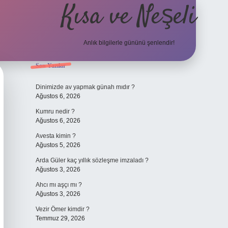
Kısa ve Neşeli
Anlık bilgilerle gününü şenlendir!
Sidebar
Son Yazılar
grandoperabet giriş
Dinimizde av yapmak günah mıdır ?
Ağustos 6, 2026
Kumru nedir ?
Ağustos 6, 2026
Avesta kimin ?
Ağustos 5, 2026
Arda Güler kaç yıllık sözleşme imzaladı ?
Ağustos 3, 2026
Ahcı mı aşçı mı ?
Ağustos 3, 2026
Vezir Ömer kimdir ?
Temmuz 29, 2026