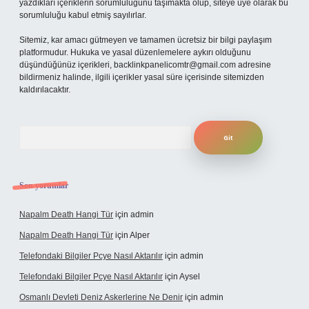
yazdıkları içeriklerin sorumluluğunu taşımakta olup, siteye üye olarak bu
sorumluluğu kabul etmiş sayılırlar.
Sitemiz, kar amacı gütmeyen ve tamamen ücretsiz bir bilgi paylaşım
platformudur. Hukuka ve yasal düzenlemelere aykırı olduğunu
düşündüğünüz içerikleri,
backlinkpanelicomtr@gmail.com
adresine
bildirmeniz halinde, ilgili içerikler yasal süre içerisinde sitemizden
kaldırılacaktır.
Arama
Son yorumlar
Napalm Death Hangi Tür
için
admin
Napalm Death Hangi Tür
için
Alper
Telefondaki Bilgiler Pcye Nasıl Aktarılır
için
admin
Telefondaki Bilgiler Pcye Nasıl Aktarılır
için
Aysel
Osmanlı Devleti Deniz Askerlerine Ne Denir
için
admin