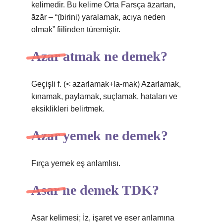
kelimedir. Bu kelime Orta Farsça āzartan,
āzār – “(birini) yaralamak, acıya neden
olmak” fiilinden türemiştir.
Azar atmak ne demek?
Geçişli f. (< azarlamak+la-mak) Azarlamak,
kınamak, paylamak, suçlamak, hataları ve
eksiklikleri belirtmek.
Azar yemek ne demek?
Fırça yemek eş anlamlısı.
Asar ne demek TDK?
Asar kelimesi; İz, işaret ve eser anlamına