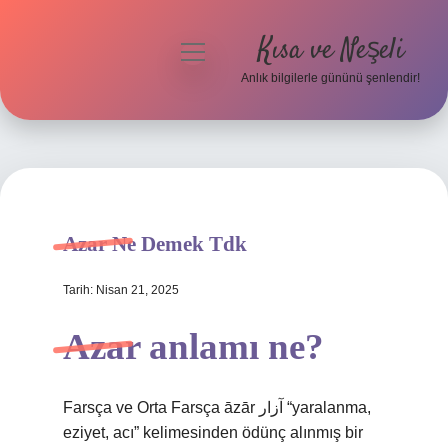
Kısa ve Neşeli
menüyü
aç
Anlık bilgilerle gününü şenlendir!
Anasayfa
Gizlilik Politikası
Yasal Uyarı
Azar Ne Demek Tdk
Hakkımızda
Tarih: Nisan 21, 2025
Azar anlamı ne?
Farsça ve Orta Farsça āzār آزار “yaralanma,
eziyet, acı” kelimesinden ödünç alınmış bir