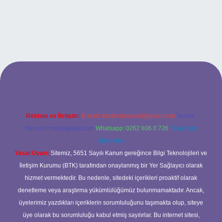
rabet giriş
Reklam ve İletişim:
E-mail:
backlinkpaneli@gmail.com
Teams:
forumhizmeti@gmail.com
Whatsapp: 0262 606 0 726
Telegram:
@karabul
Yasal Uyarı:
Sitemiz, 5651 Sayılı Kanun gereğince Bilgi Teknolojileri ve
İletişim Kurumu (BTK) tarafından onaylanmış bir Yer Sağlayıcı olarak
hizmet vermektedir. Bu nedenle, sitedeki içerikleri proaktif olarak
denetleme veya araştırma yükümlülüğümüz bulunmamaktadır. Ancak,
üyelerimiz yazdıkları içeriklerin sorumluluğunu taşımakta olup, siteye
üye olarak bu sorumluluğu kabul etmiş sayılırlar. Bu internet sitesi,