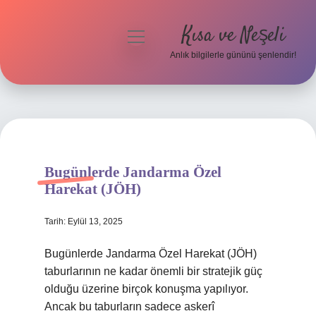
Kısa ve Neşeli
menüyü
aç
Anlık bilgilerle gününü şenlendir!
Anasayfa
Gizlilik Politikası
Yasal Uyarı
Bugünlerde Jandarma Özel
Hakkımızda
Harekat (JÖH)
Tarih: Eylül 13, 2025
Bugünlerde Jandarma Özel Harekat (JÖH)
taburlarının ne kadar önemli bir stratejik güç
olduğu üzerine birçok konuşma yapılıyor.
Ancak bu taburların sadece askerî