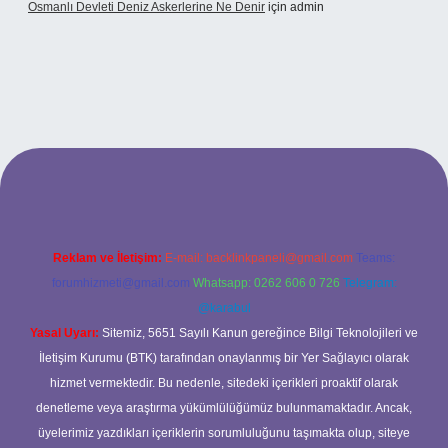
Osmanlı Devleti Deniz Askerlerine Ne Denir
için
admin
riş
Reklam ve İletişim:
E-mail:
backlinkpaneli@gmail.com
Teams:
forumhizmeti@gmail.com
Whatsapp: 0262 606 0 726
Telegram:
@karabul
Yasal Uyarı:
Sitemiz, 5651 Sayılı Kanun gereğince Bilgi Teknolojileri ve
İletişim Kurumu (BTK) tarafından onaylanmış bir Yer Sağlayıcı olarak
hizmet vermektedir. Bu nedenle, sitedeki içerikleri proaktif olarak
denetleme veya araştırma yükümlülüğümüz bulunmamaktadır. Ancak,
üyelerimiz yazdıkları içeriklerin sorumluluğunu taşımakta olup, siteye