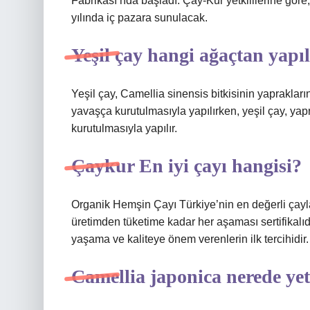
Fabrikası’nda başladı. Çay-Kur yetkililerine göre,
yılında iç pazara sunulacak.
Yeşil çay hangi ağaçtan yapıl
Yeşil çay, Camellia sinensis bitkisinin yaprakları
yavaşça kurutulmasıyla yapılırken, yeşil çay, ya
kurutulmasıyla yapılır.
Çaykur En iyi çayı hangisi?
Organik Hemşin Çayı Türkiye’nin en değerli çaylar
üretimden tüketime kadar her aşaması sertifikalıd
yaşama ve kaliteye önem verenlerin ilk tercihidir. 
Camellia japonica nerede yet