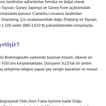
eus tarafından adlandırılan formdur ve doğal olarak
 Tayvan, Güney Japonya ve Güney Kore açıklarındaki
 ormanlarda bulunur. Camellia Linnaeus tarafından
ak Shandong, Çin anakarasındaki doğu Zhejiang ve Tayvan,
1.100 metre (980-3.610 ft) yüksekliklerdeki ormanlarda
etişir?
lu Brahmapoutre vadisinde bulunan Assam, ülkenin en
n %50’sini karşılamaktadır. Dünyanın %13’lük bir üretim
ay yetiştirme bölgesi yapan şey zengin toprakları ve muson
?
an başlayarak Ordu ilinin Fatsa ilçesine kadar Doğu