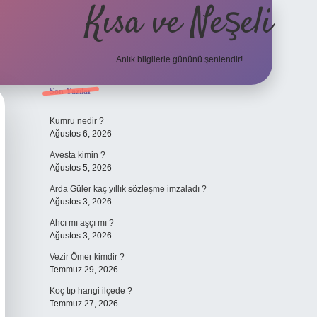
Kısa ve Neşeli
Anlık bilgilerle gününü şenlendir!
Sidebar
Son Yazılar
grandoperabet giriş
Kumru nedir ?
Ağustos 6, 2026
Avesta kimin ?
Ağustos 5, 2026
Arda Güler kaç yıllık sözleşme imzaladı ?
Ağustos 3, 2026
Ahcı mı aşçı mı ?
Ağustos 3, 2026
Vezir Ömer kimdir ?
Temmuz 29, 2026
Koç tıp hangi ilçede ?
Temmuz 27, 2026