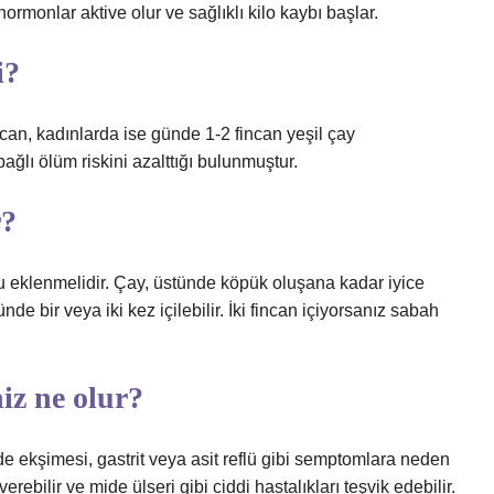
ormonlar aktive olur ve sağlıklı kilo kaybı başlar.
i?
can, kadınlarda ise günde 1-2 fincan yeşil çay
ağlı ölüm riskini azalttığı bulunmuştur.
r?
su eklenmelidir. Çay, üstünde köpük oluşana kadar iyice
günde bir veya iki kez içilebilir. İki fincan içiyorsanız sabah
iz ne olur?
ide ekşimesi, gastrit veya asit reflü gibi semptomlara neden
rebilir ve mide ülseri gibi ciddi hastalıkları teşvik edebilir.