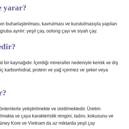
e yarar?
nın buharlaştırılması, kavrulması ve kurutulmasıyla yapılan
ruba ayrılır: yeşil çay, oolong çayı ve siyah çay.
edir?
al bir kaynağıdır. İçerdiği mineraller nedeniyle kemik ve diş
hiç karbonhidrat, protein ve yağ içermez ve şeker veya
r?
temlerle yetiştirilmekte ve üretilmektedir. Üretim
lmakta ve çaya karakteristik rengini, tadını, kokusunu ve
Güney Kore ve Vietnam da az miktarda yeşil çay