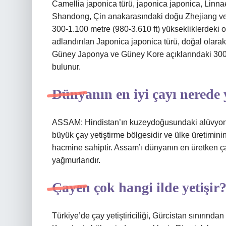
Camellia japonica türü, japonica japonica, Linna
Shandong, Çin anakarasındaki doğu Zhejiang ve
300-1.100 metre (980-3.610 ft) yüksekliklerdeki
adlandırılan Japonica japonica türü, doğal olar
Güney Japonya ve Güney Kore açıklarındaki 300-
bulunur.
Dünyanın en iyi çayı nerede y
ASSAM: Hindistan’ın kuzeydoğusundaki alüvyon
büyük çay yetiştirme bölgesidir ve ülke üretimini
hacmine sahiptir. Assam’ı dünyanın en üretken ç
yağmurlarıdır.
Çayen çok hangi ilde yetişir
Türkiye’de çay yetiştiriciliği, Gürcistan sınırınd