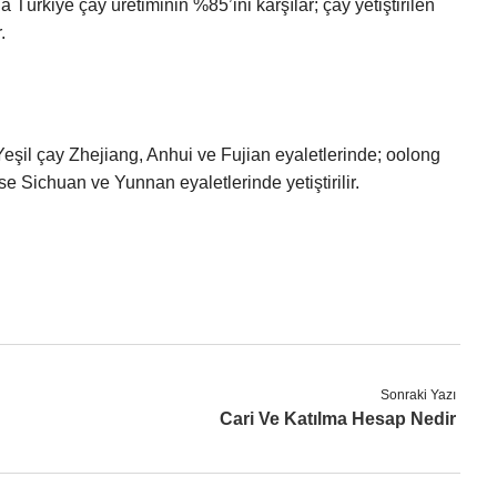
Türkiye çay üretiminin %85’ini karşılar; çay yetiştirilen
.
 Yeşil çay Zhejiang, Anhui ve Fujian eyaletlerinde; oolong
e Sichuan ve Yunnan eyaletlerinde yetiştirilir.
Sonraki Yazı
Cari Ve Katılma Hesap Nedir