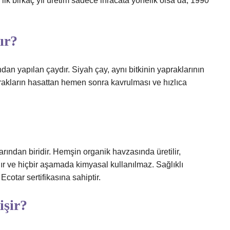
 ilk birkaç yıl üretim sadece ihracata yönelik olsa da, 1990
ır?
ndan yapılan çaydır. Siyah çay, aynı bitkinin yapraklarının
prakların hasattan hemen sonra kavrulması ve hızlıca
ından biridir. Hemşin organik havzasında üretilir,
ır ve hiçbir aşamada kimyasal kullanılmaz. Sağlıklı
Ecotar sertifikasına sahiptir.
işir?