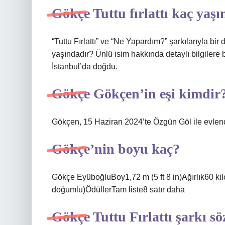
Gökçe Tuttu fırlattı kaç yaş
“Tuttu Fırlattı” ve “Ne Yapardım?” şarkılarıyla b
yaşındadır? Ünlü isim hakkında detaylı bilgilere 
İstanbul’da doğdu.
Gökçe Gökçen’in eşi kimdir
Gökçen, 15 Haziran 2024’te Özgün Göl ile evlend
Gökçe’nin boyu kaç?
Gökçe EyüboğluBoy1,72 m (5 ft 8 in)Ağırlık60 k
doğumlu)ÖdüllerTam liste8 satır daha
Gökçe Tuttu Fırlattı şarkı sö