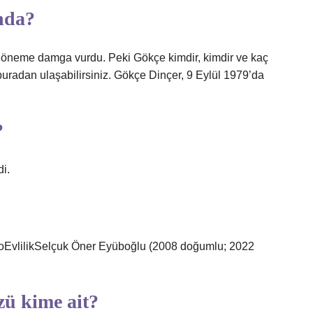
ında?
ir döneme damga vurdu. Peki Gökçe kimdir, kimdir ve kaç
buradan ulaşabilirsiniz. Gökçe Dinçer, 9 Eylül 1979’da
?
i.
iloEvlilikSelçuk Öner Eyüboğlu (2008 doğumlu; 2022
zü kime ait?