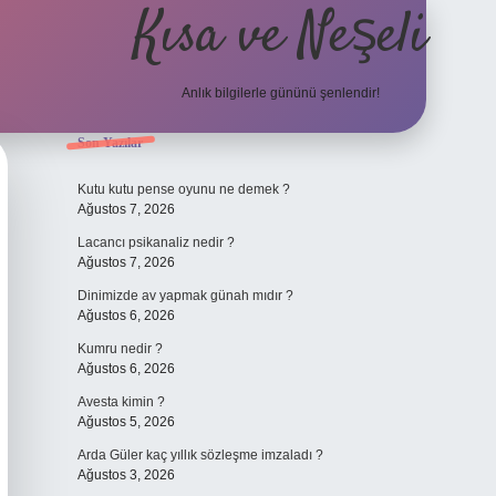
Kısa ve Neşeli
Anlık bilgilerle gününü şenlendir!
Sidebar
Son Yazılar
grandoperabet giriş
Kutu kutu pense oyunu ne demek ?
Ağustos 7, 2026
Lacancı psikanaliz nedir ?
Ağustos 7, 2026
Dinimizde av yapmak günah mıdır ?
Ağustos 6, 2026
Kumru nedir ?
Ağustos 6, 2026
Avesta kimin ?
Ağustos 5, 2026
Arda Güler kaç yıllık sözleşme imzaladı ?
Ağustos 3, 2026