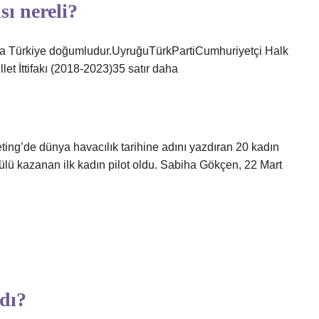
ı nereli?
a Türkiye doğumludur.UyruğuTürkPartiCumhuriyetçi Halk
let İttifakı (2018-2023)35 satır daha
ng’de dünya havacılık tarihine adını yazdıran 20 kadın
dülü kazanan ilk kadın pilot oldu. Sabiha Gökçen, 22 Mart
dı?