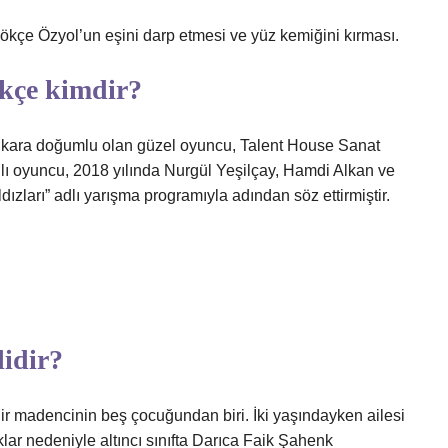
ökçe Özyol’un eşini darp etmesi ve yüz kemiğini kırması.
ökçe kimdir?
nkara doğumlu olan güzel oyuncu, Talent House Sanat
 oyuncu, 2018 yılında Nurgül Yeşilçay, Hamdi Alkan ve
ldızları” adlı yarışma programıyla adından söz ettirmiştir.
lidir?
r madencinin beş çocuğundan biri. İki yaşındayken ailesi
lar nedeniyle altıncı sınıfta Darıca Faik Şahenk