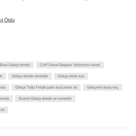
ıl Öldü
Bora Gökçe kimdir
CHP Genel Başkan Yardımcısı nereli
dı
Gökçe kimdir nerelidir
Gökçe kimin kızı
ında
Gökçe Tuttu Fırlattı şarkı sözü kime ait
Gökçenin boyu kaç
kimdir
Nusret Gökçe kimdir ve nerelidir
 mı