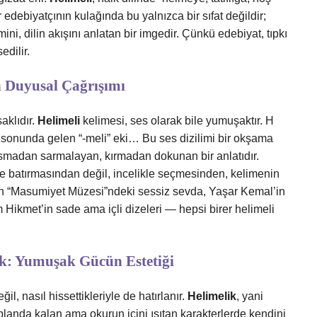
edebiyatçının kulağında bu yalnızca bir sıfat değildir;
mini, dilin akışını anlatan bir imgedir. Çünkü edebiyat, tıpkı
edilir.
n Duyusal Çağrışımı
aklıdır.
Helimeli
kelimesi, ses olarak bile yumuşaktır. H
e sonunda gelen “-meli” eki… Bu ses dizilimi bir okşama
sarsmadan sarmalayan, kırmadan dokunan bir anlatıdır.
re batırmasından değil, incelikle seçmesinden, kelimenin
un “Masumiyet Müzesi”ndeki sessiz sevda, Yaşar Kemal’in
 Hikmet’in sade ama içli dizeleri — hepsi birer helimeli
ak: Yumuşak Gücün Estetiği
il, nasıl hissettikleriyle de hatırlanır.
Helimelik
, yani
 planda kalan ama okurun içini ısıtan karakterlerde kendini