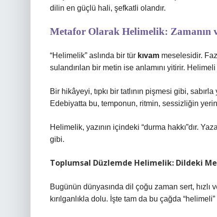
dilin en güçlü hali, şefkatli olandır.
Metafor Olarak Helimelik: Zamanın v
“Helimelik” aslında bir tür
kıvam
meselesidir. Fazl
sulandırılan bir metin ise anlamını yitirir. Helimel
Bir hikâyeyi, tıpkı bir tatlının pişmesi gibi, sab
Edebiyatta bu, temponun, ritmin, sessizliğin yerin
Helimelik, yazının içindeki “durma hakkı”dır. Yaza
gibi.
Toplumsal Düzlemde Helimelik: Dildeki M
Bugünün dünyasında dil çoğu zaman sert, hızlı ve
kırılganlıkla dolu. İşte tam da bu çağda “helimel