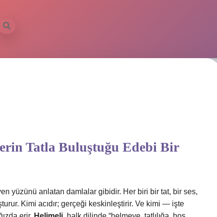
rin Tatla Buluştuğu Edebi Bir
 yüzünü anlatan damlalar gibidir. Her biri bir tat, bir ses,
şturur. Kimi acıdır; gerçeği keskinleştirir. Ve kimi — işte
ğızda erir.
Helimeli
, halk dilinde “helmeye, tatlılığa, hoş