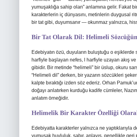
yumuşaklığa sahip olan” anlamına gelir. Fakat bir 
karakterlerin iç dünyasını, metinlerin duygusal rit
bir tat gibi, duyumsanır — okunmaz yalnızca, hiss
Bir Tat Olarak Dil: Helimeli Sözcüğü
Edebiyatın özü, duyuların buluştuğu o eşiklerde s
harfiyle başlayan nefes, l harfiyle uzayan akış v
gibidir. Bir metinde “helimeli” bir üslup, okuru 
“Helimeli dil”
derken, bir yazarın sözcükleri şeke
kalpte bıraktığı izden söz ederiz. Orhan Pamuk’
doğayı anlatırken kurduğu kadife cümleler, Nazım
anlatım örneğidir.
Helimelik Bir Karakter Özelliği Olar
Edebiyatta karakterler yalnızca ne yaptıklarıyla değ
yumuşak huyluluk, sabır, anlayış, genellikle geri