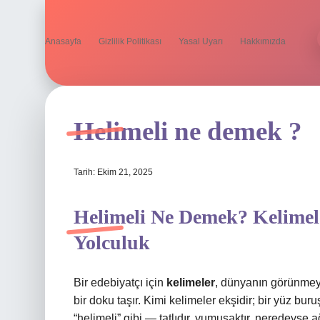
Anasayfa
Gizlilik Politikası
Yasal Uyarı
Hakkımızda
Helimeli ne demek ?
Tarih: Ekim 21, 2025
Helimeli Ne Demek? Kelimele
Yolculuk
Bir edebiyatçı için
kelimeler
, dünyanın görünmeyen
bir doku taşır. Kimi kelimeler ekşidir; bir yüz buru
“helimeli”
gibi — tatlıdır, yumuşaktır, neredeyse a