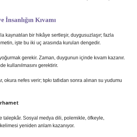
e İnsanlığın Kıvamı
a kaynatılan bir hikâye sertleşir, duygusuzlaşır; fazla
i metin, işte bu iki uç arasında kurulan dengedir.
ırla yoğurmak gerekir. Zaman, duygunun içinde kıvam kazanır.
de kullanılmasını gerektirir.
r, okura nefes verir; tıpkı tatlıdan sonra alınan su yudumu
erhamet
 talepkâr. Sosyal medya dili, polemikle, öfkeyle,
i” kelimesi yeniden anlam kazanıyor.