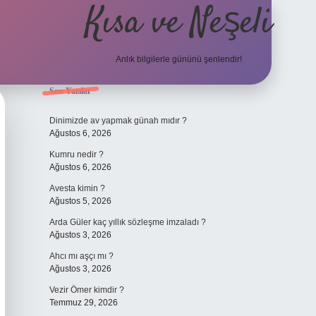
Kısa ve Neşeli
Anlık bilgilerle gününü şenlendir!
Sidebar
Son Yazılar
grandoperabet giriş
Dinimizde av yapmak günah mıdır ?
Ağustos 6, 2026
Kumru nedir ?
Ağustos 6, 2026
Avesta kimin ?
Ağustos 5, 2026
Arda Güler kaç yıllık sözleşme imzaladı ?
Ağustos 3, 2026
Ahcı mı aşçı mı ?
Ağustos 3, 2026
Vezir Ömer kimdir ?
Temmuz 29, 2026