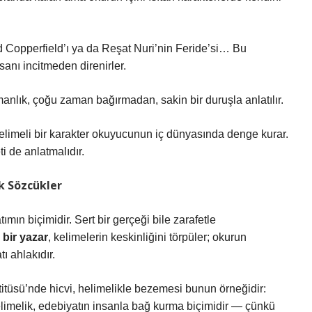
d Copperfield’ı ya da Reşat Nuri’nin Feride’si… Bu
nsanı incitmeden direnirler.
anlık, çoğu zaman bağırmadan, sakin bir duruşla anlatılır.
helimeli bir karakter okuyucunun iç dünyasında denge kurar.
i de anlatmalıdır.
k Sözcükler
ımın biçimidir. Sert bir gerçeği bile zarafetle
 bir yazar
, kelimelerin keskinliğini törpüler; okurun
tı ahlakıdır.
tüsü’nde hicvi, helimelikle bezemesi bunun örneğidir:
limelik
, edebiyatın insanla bağ kurma biçimidir — çünkü