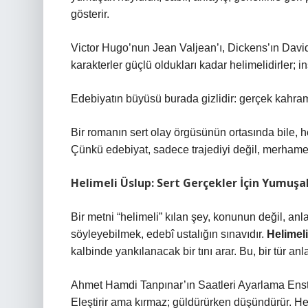
gösterir.
Victor Hugo’nun Jean Valjean’ı, Dickens’ın Davi
karakterler güçlü oldukları kadar helimelidirler; i
Edebiyatın büyüsü burada gizlidir: gerçek kahram
Bir romanın sert olay örgüsünün ortasında bile, 
Çünkü edebiyat, sadece trajediyi değil, merhamet
Helimeli Üslup: Sert Gerçekler İçin Yumuşa
Bir metni “helimeli” kılan şey, konunun değil, anlat
söyleyebilmek, edebî ustalığın sınavıdır.
Helimeli
kalbinde yankılanacak bir tını arar. Bu, bir tür anla
Ahmet Hamdi Tanpınar’ın Saatleri Ayarlama Ensti
Eleştirir ama kırmaz; güldürürken düşündürür.
He