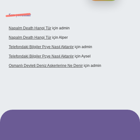
Son yorumlar
Napalm Death Hangi Tür
için
admin
Napalm Death Hangi Tür
için
Alper
Telefondaki Bilgiler Pcye Nasıl Aktarılır
için
admin
Telefondaki Bilgiler Pcye Nasıl Aktarılır
için
Aysel
Osmanlı Devleti Deniz Askerlerine Ne Denir
için
admin
andoperabet giriş