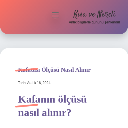
Kısa ve Neşeli
menüyü
aç
Anlık bilgilerle gününü şenlendir!
Anasayfa
Gizlilik Politikası
Yasal Uyarı
Kafatası Ölçüsü Nasıl Alınır
Hakkımızda
Tarih: Aralık 16, 2024
Kafanın ölçüsü
nasıl alınır?