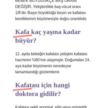
BEBEK BÜYÜDÜKÇE BAŞ ORANI
DEĞİŞİR. Yetişkinlikte baş-vücut oranı
1/8’dir. Başın büyüklüğü beyin ve kafatası
kemiklerinin büyümesiyle doğru orantılıdır.
Kafa kaç yaşına kadar
büyür?
12. ayda bebeğin kafatası yetişkin kafatası
hacminin %80’ine ulaşmıştır. Doğumdan 24.
aya kadar büyümenin neredeyse
tamamlandığı gözlemlenir.
Kafatası için hangi
doktora gidilir?
Kafatası şekli anormal, eğri veya asimetrik