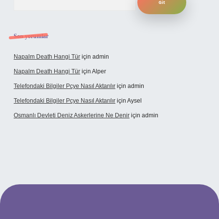
Son yorumlar
Napalm Death Hangi Tür
için
admin
Napalm Death Hangi Tür
için
Alper
Telefondaki Bilgiler Pcye Nasıl Aktarılır
için
admin
Telefondaki Bilgiler Pcye Nasıl Aktarılır
için
Aysel
Osmanlı Devleti Deniz Askerlerine Ne Denir
için
admin
ş