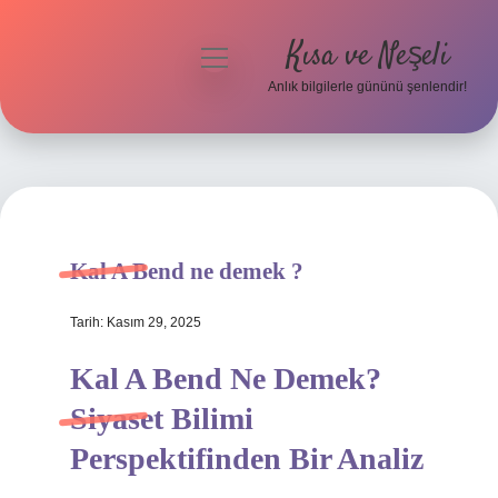
Kısa ve Neşeli
menüyü
aç
Anlık bilgilerle gününü şenlendir!
Anasayfa
Gizlilik Politikası
Yasal Uyarı
Kal A Bend ne demek ?
Hakkımızda
Tarih: Kasım 29, 2025
Kal A Bend Ne Demek?
Siyaset Bilimi
Perspektifinden Bir Analiz