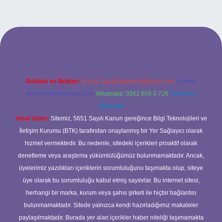
iş
Reklam ve İletişim:
E-mail:
backlinkpaneli@gmail.com
Teams:
forumhizmeti@gmail.com
Whatsapp: 0262 606 0 726
Telegram:
@karabul
Yasal Uyarı:
Sitemiz, 5651 Sayılı Kanun gereğince Bilgi Teknolojileri ve
İletişim Kurumu (BTK) tarafından onaylanmış bir Yer Sağlayıcı olarak
hizmet vermektedir. Bu nedenle, sitedeki içerikleri proaktif olarak
denetleme veya araştırma yükümlülüğümüz bulunmamaktadır. Ancak,
üyelerimiz yazdıkları içeriklerin sorumluluğunu taşımakta olup, siteye
üye olarak bu sorumluluğu kabul etmiş sayılırlar. Bu internet sitesi,
herhangi bir marka, kurum veya şahıs şirketi ile hiçbir bağlantısı
bulunmamaktadır. Sitede yalnızca kendi hazırladığımız makaleler
paylaşılmaktadır. Burada yer alan içerikler haber niteliği taşımamakta