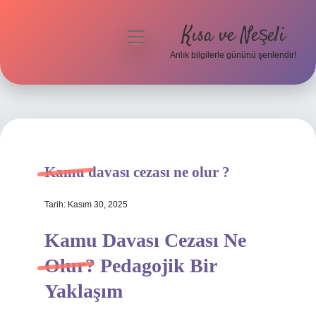
Kısa ve Neşeli
menüyü
aç
Anlık bilgilerle gününü şenlendir!
Anasayfa
Gizlilik Politikası
Yasal Uyarı
Kamu davası cezası ne olur ?
Hakkımızda
Tarih: Kasım 30, 2025
Kamu Davası Cezası Ne
Olur? Pedagojik Bir
Yaklaşım