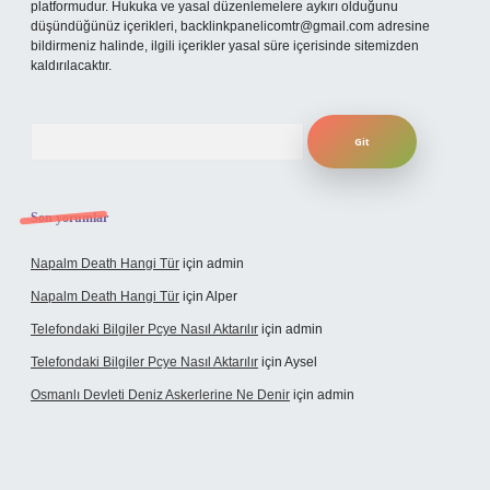
platformudur. Hukuka ve yasal düzenlemelere aykırı olduğunu
düşündüğünüz içerikleri,
backlinkpanelicomtr@gmail.com
adresine
bildirmeniz halinde, ilgili içerikler yasal süre içerisinde sitemizden
kaldırılacaktır.
Arama
Son yorumlar
Napalm Death Hangi Tür
için
admin
Napalm Death Hangi Tür
için
Alper
Telefondaki Bilgiler Pcye Nasıl Aktarılır
için
admin
Telefondaki Bilgiler Pcye Nasıl Aktarılır
için
Aysel
Osmanlı Devleti Deniz Askerlerine Ne Denir
için
admin