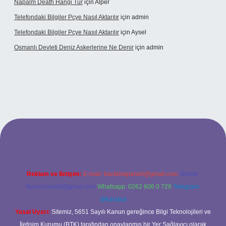
Napalm Death Hangi Tür
için
Alper
Telefondaki Bilgiler Pcye Nasıl Aktarılır
için
admin
Telefondaki Bilgiler Pcye Nasıl Aktarılır
için
Aysel
Osmanlı Devleti Deniz Askerlerine Ne Denir
için
admin
andoperabet giriş
Reklam ve İletişim:
E-mail:
backlinkpaneli@gmail.com
Teams:
forumhizmeti@gmail.com
Whatsapp: 0262 606 0 726
Telegram:
@karabul
Yasal Uyarı:
Sitemiz, 5651 Sayılı Kanun gereğince Bilgi Teknolojileri ve
İletişim Kurumu (BTK) tarafından onaylanmış bir Yer Sağlayıcı olarak