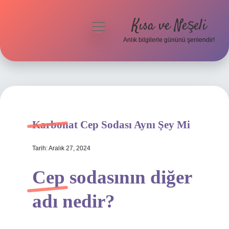
Kısa ve Neşeli
menüyü
aç
Anlık bilgilerle gününü şenlendir!
Anasayfa
Gizlilik Politikası
Yasal Uyarı
Karbonat Cep Sodası Aynı Şey Mi
Hakkımızda
Tarih: Aralık 27, 2024
Cep sodasının diğer
adı nedir?