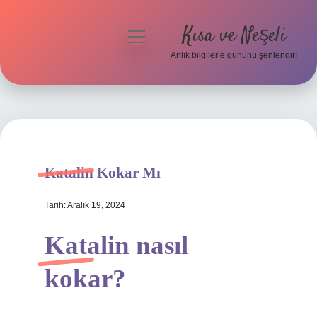
Kısa ve Neşeli
menüyü
aç
Anlık bilgilerle gününü şenlendir!
Anasayfa
Gizlilik Politikası
Yasal Uyarı
Katalin Kokar Mı
Hakkımızda
Tarih: Aralık 19, 2024
Katalin nasıl
kokar?