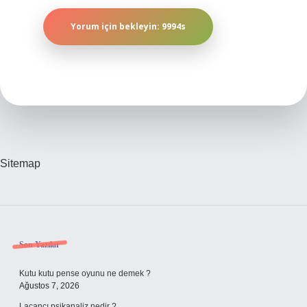
Sitemap
Sidebar
Son Yazılar
Kutu kutu pense oyunu ne demek ?
Ağustos 7, 2026
Lacancı psikanaliz nedir ?