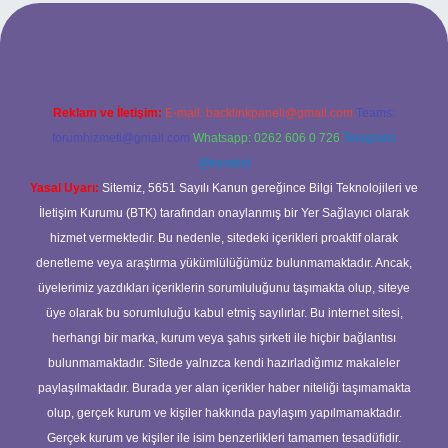
grandoperabet giriş
Reklam ve İletişim:
E-mail:
backlinkpaneli@gmail.com
Teams:
forumhizmeti@gmail.com
Whatsapp: 0262 606 0 726
Telegram:
@karabul
Yasal Uyarı:
Sitemiz, 5651 Sayılı Kanun gereğince Bilgi Teknolojileri ve
İletişim Kurumu (BTK) tarafından onaylanmış bir Yer Sağlayıcı olarak
hizmet vermektedir. Bu nedenle, sitedeki içerikleri proaktif olarak
denetleme veya araştırma yükümlülüğümüz bulunmamaktadır. Ancak,
üyelerimiz yazdıkları içeriklerin sorumluluğunu taşımakta olup, siteye
üye olarak bu sorumluluğu kabul etmiş sayılırlar. Bu internet sitesi,
herhangi bir marka, kurum veya şahıs şirketi ile hiçbir bağlantısı
bulunmamaktadır. Sitede yalnızca kendi hazırladığımız makaleler
paylaşılmaktadır. Burada yer alan içerikler haber niteliği taşımamakta
olup, gerçek kurum ve kişiler hakkında paylaşım yapılmamaktadır.
Gerçek kurum ve kişiler ile isim benzerlikleri tamamen tesadüfidir.