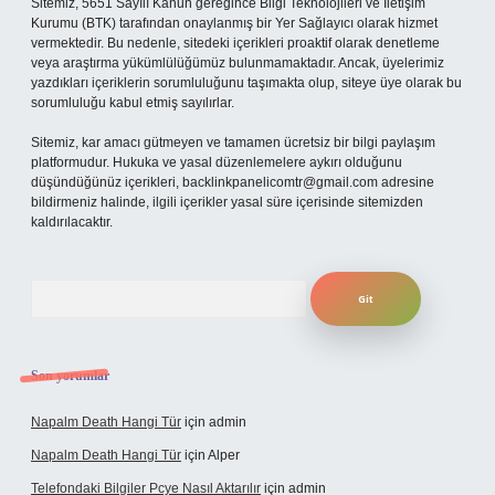
Sitemiz, 5651 Sayılı Kanun gereğince Bilgi Teknolojileri ve İletişim
Kurumu (BTK) tarafından onaylanmış bir Yer Sağlayıcı olarak hizmet
vermektedir. Bu nedenle, sitedeki içerikleri proaktif olarak denetleme
veya araştırma yükümlülüğümüz bulunmamaktadır. Ancak, üyelerimiz
yazdıkları içeriklerin sorumluluğunu taşımakta olup, siteye üye olarak bu
sorumluluğu kabul etmiş sayılırlar.
Sitemiz, kar amacı gütmeyen ve tamamen ücretsiz bir bilgi paylaşım
platformudur. Hukuka ve yasal düzenlemelere aykırı olduğunu
düşündüğünüz içerikleri,
backlinkpanelicomtr@gmail.com
adresine
bildirmeniz halinde, ilgili içerikler yasal süre içerisinde sitemizden
kaldırılacaktır.
Arama
Son yorumlar
Napalm Death Hangi Tür
için
admin
Napalm Death Hangi Tür
için
Alper
Telefondaki Bilgiler Pcye Nasıl Aktarılır
için
admin