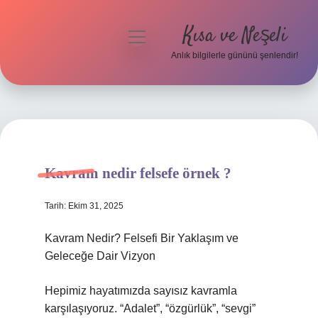
Kısa ve Neşeli
menüyü
aç
Anlık bilgilerle gününü şenlendir!
Anasayfa
Gizlilik Politikası
Yasal Uyarı
Kavram nedir felsefe örnek ?
Hakkımızda
Tarih: Ekim 31, 2025
Kavram Nedir? Felsefi Bir Yaklaşım ve
Geleceğe Dair Vizyon
Hepimiz hayatımızda sayısız kavramla
karşılaşıyoruz. “Adalet”, “özgürlük”, “sevgi”