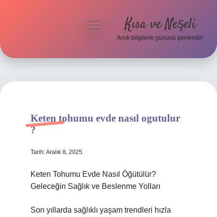
Kısa ve Neşeli
menüyü
aç
Anlık bilgilerle gününü şenlendir!
Anasayfa
Gizlilik Politikası
Yasal Uyarı
Keten tohumu evde nasıl ogutulur
Hakkımızda
?
Tarih: Aralık 8, 2025
Keten Tohumu Evde Nasıl Öğütülür?
Geleceğin Sağlık ve Beslenme Yolları
Son yıllarda sağlıklı yaşam trendleri hızla