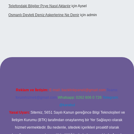
Telefondaki Bilgiler Pcye Nasıl Aktarılır
için
Aysel
Osmanlı Devleti Deniz Askerlerine Ne Denir
için
admin
iş
Reklam ve İletişim:
E-mail:
backlinkpaneli@gmail.com
Teams:
forumhizmeti@gmail.com
Whatsapp: 0262 606 0 726
Telegram:
@karabul
Yasal Uyarı:
Sitemiz, 5651 Sayılı Kanun gereğince Bilgi Teknolojileri ve
İletişim Kurumu (BTK) tarafından onaylanmış bir Yer Sağlayıcı olarak
hizmet vermektedir. Bu nedenle, sitedeki içerikleri proaktif olarak