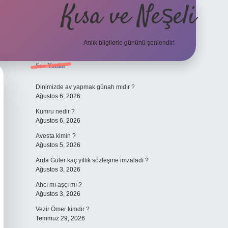
Kısa ve Neşeli
Anlık bilgilerle gününü şenlendir!
Sidebar
Son Yazılar
grandoperabet giriş
Dinimizde av yapmak günah mıdır ?
Ağustos 6, 2026
Kumru nedir ?
Ağustos 6, 2026
Avesta kimin ?
Ağustos 5, 2026
Arda Güler kaç yıllık sözleşme imzaladı ?
Ağustos 3, 2026
Ahcı mı aşçı mı ?
Ağustos 3, 2026
Vezir Ömer kimdir ?
Temmuz 29, 2026