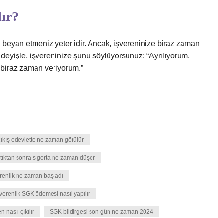
lır?
izi beyan etmeniz yeterlidir. Ancak, işvereninize biraz zaman
r deyişle, işvereninize şunu söylüyorsunuz: “Ayrılıyorum,
 biraz zaman veriyorum.”
çıkış edevlette ne zaman görülür
ıktıktan sonra sigorta ne zaman düşer
erenlik ne zaman başladı
verenlik SGK ödemesi nasıl yapılır
n nasıl çıkılır
SGK bildirgesi son gün ne zaman 2024