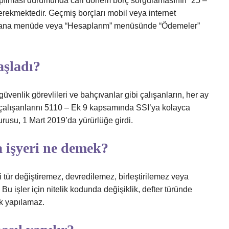
pılması durumunda cari dönem borç sorgulamasının “25 –
rekmektedir. Geçmiş borçları mobil veya internet
ız ana menüde veya “Hesaplarım” menüsünde “Ödemeler”
aşladı?
r, güvenlik görevlileri ve bahçıvanlar gibi çalışanların, her ay
 çalışanlarını 5110 – Ek 9 kapsamında SSI’ya kolayca
rusu, 1 Mart 2019’da yürürlüğe girdi.
 işyeri ne demek?
i tür değiştiremez, devredilemez, birleştirilemez veya
r. Bu işler için nitelik kodunda değişiklik, defter türünde
ik yapılamaz.