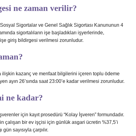
esi ne zaman verilir?
lı Sosyal Sigortalar ve Genel Sağlık Sigortası Kanununun 4
mında sigortalıların işe başladıkları işyerlerinde,
şe giriş bildirgesi verilmesi zorunludur.
zaman?
a ilişkin kazanç ve menfaat bilgilerini içeren toplu ödeme
en ayın 26’sında saat 23:00’e kadar verilmesi zorunludur.
mi ne kadar?
işverenler için kayıt prosedürü “Kolay İşveren” formundadır.
n çalışan bir ev işçisi için günlük asgari ücretin %37,5’i
ı gün sayısıyla çarpılır.