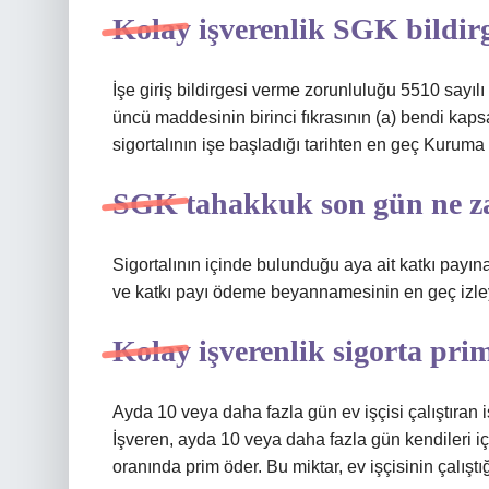
Kolay işverenlik SGK bildirg
İşe giriş bildirgesi verme zorunluluğu 5510 sayı
üncü maddesinin birinci fıkrasının (a) bendi kapsa
sigortalının işe başladığı tarihten en geç Kuruma i
SGK tahakkuk son gün ne 
Sigortalının içinde bulunduğu aya ait katkı payın
ve katkı payı ödeme beyannamesinin en geç izley
Kolay işverenlik sigorta pri
Ayda 10 veya daha fazla gün ev işçisi çalıştıran 
İşveren, ayda 10 veya daha fazla gün kendileri içi
oranında prim öder. Bu miktar, ev işçisinin çalıştığ