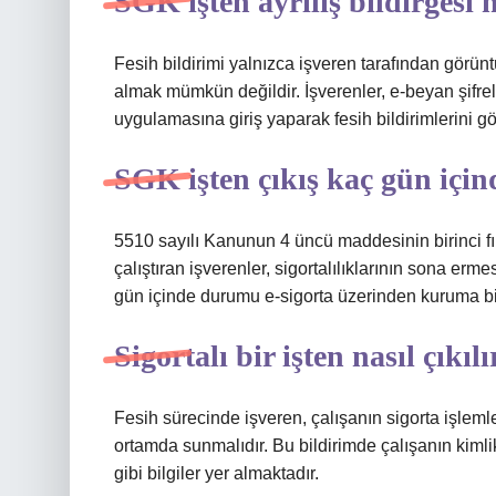
SGK işten ayrılış bildirgesi n
Fesih bildirimi yalnızca işveren tarafından görüntü
almak mümkün değildir. İşverenler, e-beyan şifreler
uygulamasına giriş yaparak fesih bildirimlerini gör
SGK işten çıkış kaç gün için
5510 sayılı Kanunun 4 üncü maddesinin birinci fık
çalıştıran işverenler, sigortalılıklarının sona er
gün içinde durumu e-sigorta üzerinden kuruma bi
Sigortalı bir işten nasıl çıkılı
Fesih sürecinde işveren, çalışanın sigorta işlemler
ortamda sunmalıdır. Bu bildirimde çalışanın kimlik 
gibi bilgiler yer almaktadır.