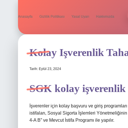
Anasayfa
Gizlilik Politikası
Yasal Uyarı
Hakkımızda
Kolay Işverenlik Tah
Tarih: Eylül 23, 2024
SGK kolay işverenlik i
İşverenler için kolay başvuru ve giriş programlar
istifaları, Sosyal Sigorta İşlemleri Yönetmeliğinin
4-A B” ve Mevcut İstifa Programı ile yapılır.