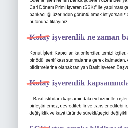
Ödeme işlemlerinin banka şubeleri üzerinden ya
Cari Dönem Primi İşveren (SSK)” ile yapılması ge
bankacılığı üzerinden görüntülemek istiyorsan
butonuna tıklayınız.
Kolay işverenlik ne zaman b
Konut İşleri; Kapıcılar, kaloriferciler, temizlikçile
bir ödül sertifikası sunmalarına gerek kalmadan,
bildirmelerine olanak tanıyan Basit İşveren Başvu
Kolay işverenlik kapsamında
– Basit istihdam kapsamındaki ev hizmetleri işler
birleştirilemez, devredilebilir ve transfer edilebili
değişiklik ve kayıt türünde sürekli/geçici değişikl