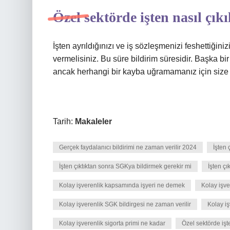
Özel sektörde işten nasıl çıkı
İşten ayrıldığınızı ve iş sözleşmenizi feshettiğin
vermelisiniz. Bu süre bildirim süresidir. Başka bi
ancak herhangi bir kayba uğramamanız için size
Tarih:
Makaleler
Gerçek faydalanıcı bildirimi ne zaman verilir 2024
İşten 
İşten çıktıktan sonra SGKya bildirmek gerekir mi
İşten ç
Kolay işverenlik kapsamında işyeri ne demek
Kolay işv
Kolay işverenlik SGK bildirgesi ne zaman verilir
Kolay iş
Kolay işverenlik sigorta primi ne kadar
Özel sektörde işte