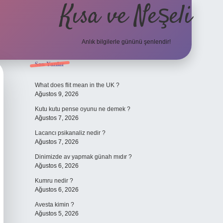
Kısa ve Neşeli
Anlık bilgilerle gününü şenlendir!
Sidebar
Son Yazılar
grandoperabet giriş
What does flit mean in the UK ?
Ağustos 9, 2026
Kutu kutu pense oyunu ne demek ?
Ağustos 7, 2026
Lacancı psikanaliz nedir ?
Ağustos 7, 2026
Dinimizde av yapmak günah mıdır ?
Ağustos 6, 2026
Kumru nedir ?
Ağustos 6, 2026
Avesta kimin ?
Ağustos 5, 2026