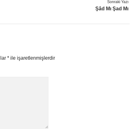
Sonraki Yazı
Şâd Mı Şad Mı
nlar
*
ile işaretlenmişlerdir