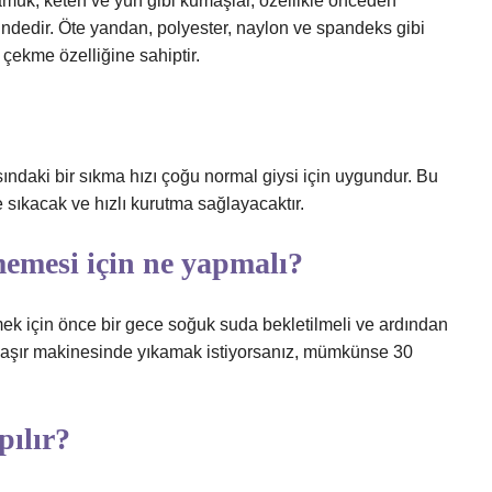
amuk, keten ve yün gibi kumaşlar, özellikle önceden
indedir. Öte yandan, polyester, naylon ve spandeks gibi
çekme özelliğine sahiptir.
ındaki bir sıkma hızı çoğu normal giysi için uygundur. Bu
e sıkacak ve hızlı kurutma sağlayacaktır.
memesi için ne yapmalı?
mek için önce bir gece soğuk suda bekletilmeli ve ardından
amaşır makinesinde yıkamak istiyorsanız, mümkünse 30
pılır?