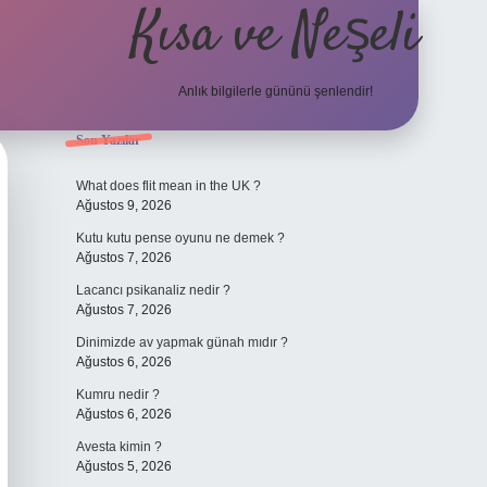
Kısa ve Neşeli
Anlık bilgilerle gününü şenlendir!
Sidebar
Son Yazılar
grandoperabet giriş
What does flit mean in the UK ?
Ağustos 9, 2026
Kutu kutu pense oyunu ne demek ?
Ağustos 7, 2026
Lacancı psikanaliz nedir ?
Ağustos 7, 2026
Dinimizde av yapmak günah mıdır ?
Ağustos 6, 2026
Kumru nedir ?
Ağustos 6, 2026
Avesta kimin ?
Ağustos 5, 2026