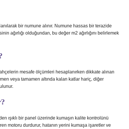
anılarak bir numune alınır. Numune hassas bir terazide
sinin ağırlığı olduğundan, bu değer m2 ağırlığını belirlemek
?
bahçelerin mesafe ölçümleri hesaplanırken dikkate alınan
smen veya tamamen altında kalan katlar hariç, diğer
ulunur.
r?
den ışıklı bir panel üzerinde kumaşın kalite kontrolünü
tiren motoru durdurur, hatanın yerini kumaşa işaretler ve