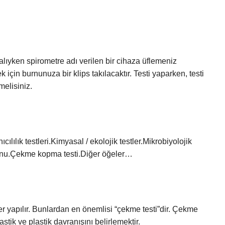
lıyken spirometre adı verilen bir cihaza üflemeniz
çin burnunuza bir klips takılacaktır. Testi yaparken, testi
melisiniz.
nıcılılık testleri.Kimyasal / ekolojik testler.Mikrobiyolojik
syonu.Çekme kopma testi.Diğer öğeler…
r yapılır. Bunlardan en önemlisi “çekme testi”dir. Çekme
stik ve plastik davranışını belirlemektir.