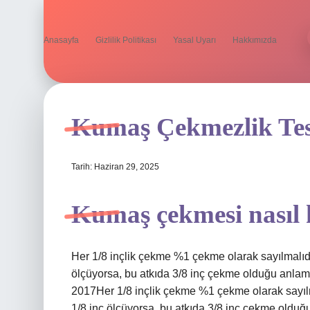
Anasayfa
Gizlilik Politikası
Yasal Uyarı
Hakkımızda
Kumaş Çekmezlik Test
Tarih: Haziran 29, 2025
Kumaş çekmesi nasıl 
Her 1/8 inçlik çekme %1 çekme olarak sayılmalıdır
ölçüyorsa, bu atkıda 3/8 inç çekme olduğu anlam
2017Her 1/8 inçlik çekme %1 çekme olarak sayılma
1/8 inç ölçüyorsa, bu atkıda 3/8 inç çekme olduğ