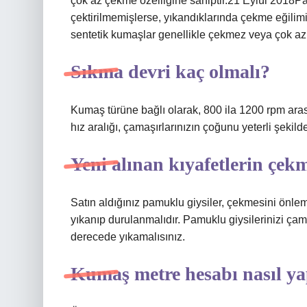
çok az çekme özelliğine sahiptir.21 Eylül 2018P
çektirilmemişlerse, yıkandıklarında çekme eğilim
sentetik kumaşlar genellikle çekmez veya çok az 
Sıkma devri kaç olmalı?
Kumaş türüne bağlı olarak, 800 ila 1200 rpm aras
hız aralığı, çamaşırlarınızın çoğunu yeterli şekild
Yeni alınan kıyafetlerin çek
Satın aldığınız pamuklu giysiler, çekmesini önle
yıkanıp durulanmalıdır. Pamuklu giysilerinizi ç
derecede yıkamalısınız.
Kumaş metre hesabı nasıl ya