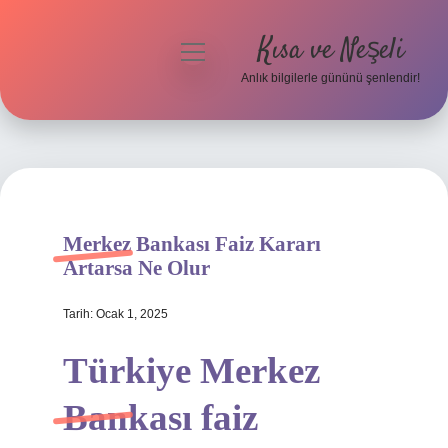
Kısa ve Neşeli
menüyü
aç
Anlık bilgilerle gününü şenlendir!
Anasayfa
Gizlilik Politikası
Yasal Uyarı
Merkez Bankası Faiz Kararı
Hakkımızda
Artarsa Ne Olur
Tarih: Ocak 1, 2025
Türkiye Merkez
Bankası faiz