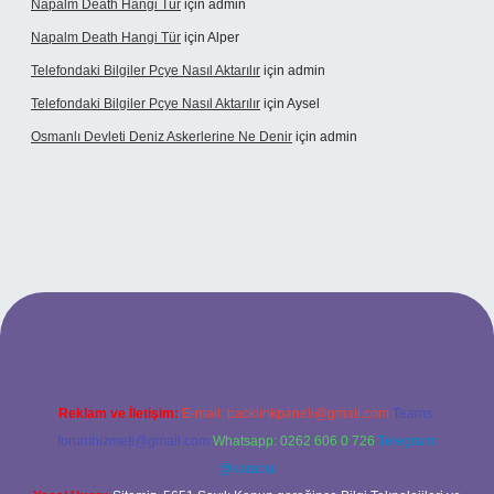
Napalm Death Hangi Tür
için
admin
Napalm Death Hangi Tür
için
Alper
Telefondaki Bilgiler Pcye Nasıl Aktarılır
için
admin
Telefondaki Bilgiler Pcye Nasıl Aktarılır
için
Aysel
Osmanlı Devleti Deniz Askerlerine Ne Denir
için
admin
randoperabet giriş
Reklam ve İletişim:
E-mail:
backlinkpaneli@gmail.com
Teams:
forumhizmeti@gmail.com
Whatsapp: 0262 606 0 726
Telegram:
@karabul