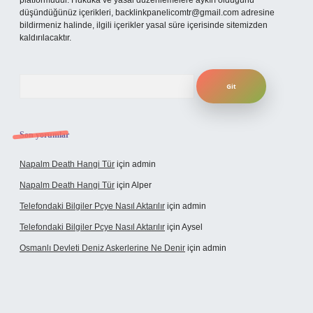
platformudur. Hukuka ve yasal düzenlemelere aykırı olduğunu
düşündüğünüz içerikleri,
backlinkpanelicomtr@gmail.com
adresine
bildirmeniz halinde, ilgili içerikler yasal süre içerisinde sitemizden
kaldırılacaktır.
Arama
Son yorumlar
Napalm Death Hangi Tür
için
admin
Napalm Death Hangi Tür
için
Alper
Telefondaki Bilgiler Pcye Nasıl Aktarılır
için
admin
Telefondaki Bilgiler Pcye Nasıl Aktarılır
için
Aysel
Osmanlı Devleti Deniz Askerlerine Ne Denir
için
admin