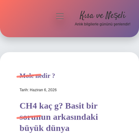
Kısa ve Neşeli
menüyü
aç
Anlık bilgilerle gününü şenlendir!
Anasayfa
Gizlilik Politikası
Yasal Uyarı
Mole nedir ?
Hakkımızda
Tarih: Haziran 6, 2026
CH4 kaç g? Basit bir
sorunun arkasındaki
büyük dünya