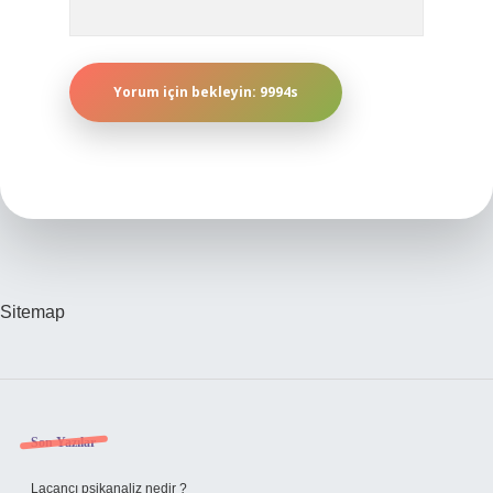
Sitemap
Sidebar
Son Yazılar
Lacancı psikanaliz nedir ?