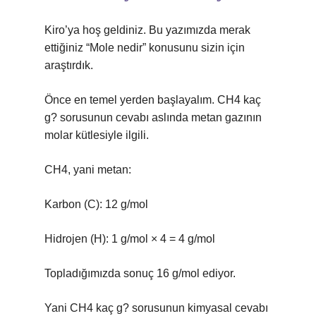
Kiro’ya hoş geldiniz. Bu yazımızda merak
ettiğiniz “Mole nedir” konusunu sizin için
araştırdık.
Önce en temel yerden başlayalım. CH4 kaç
g? sorusunun cevabı aslında metan gazının
molar kütlesiyle ilgili.
CH4, yani metan:
Karbon (C): 12 g/mol
Hidrojen (H): 1 g/mol × 4 = 4 g/mol
Topladığımızda sonuç 16 g/mol ediyor.
Yani CH4 kaç g? sorusunun kimyasal cevabı