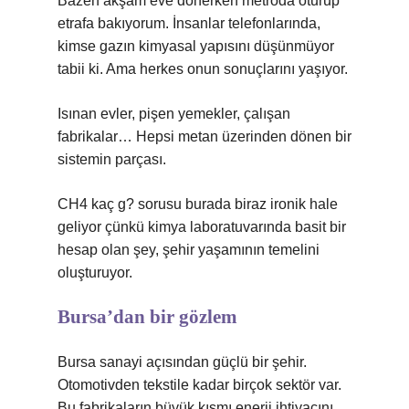
Bazen akşam eve dönerken metroda oturup
etrafa bakıyorum. İnsanlar telefonlarında,
kimse gazın kimyasal yapısını düşünmüyor
tabii ki. Ama herkes onun sonuçlarını yaşıyor.
Isınan evler, pişen yemekler, çalışan
fabrikalar… Hepsi metan üzerinden dönen bir
sistemin parçası.
CH4 kaç g? sorusu burada biraz ironik hale
geliyor çünkü kimya laboratuvarında basit bir
hesap olan şey, şehir yaşamının temelini
oluşturuyor.
Bursa’dan bir gözlem
Bursa sanayi açısından güçlü bir şehir.
Otomotivden tekstile kadar birçok sektör var.
Bu fabrikaların büyük kısmı enerji ihtiyacını