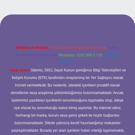
operabet giriş
Reklam ve İletişim:
E-mail:
backlinkpaneli@gmail.com
Teams:
forumhizmeti@gmail.com
Whatsapp: 0262 606 0 726
Telegram:
@karabul
Yasal Uyarı:
Sitemiz, 5651 Sayılı Kanun gereğince Bilgi Teknolojileri ve
İletişim Kurumu (BTK) tarafından onaylanmış bir Yer Sağlayıcı olarak
hizmet vermektedir. Bu nedenle, sitedeki içerikleri proaktif olarak
denetleme veya araştırma yükümlülüğümüz bulunmamaktadır. Ancak,
üyelerimiz yazdıkları içeriklerin sorumluluğunu taşımakta olup, siteye
üye olarak bu sorumluluğu kabul etmiş sayılırlar. Bu internet sitesi,
herhangi bir marka, kurum veya şahıs şirketi ile hiçbir bağlantısı
bulunmamaktadır. Sitede yalnızca kendi hazırladığımız makaleler
paylaşılmaktadır. Burada yer alan içerikler haber niteliği taşımamakta