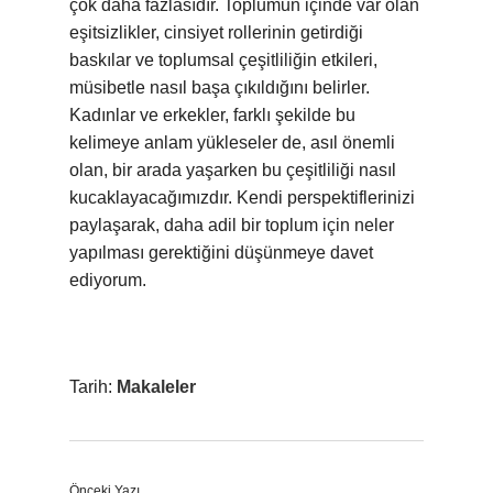
çok daha fazlasıdır. Toplumun içinde var olan
eşitsizlikler, cinsiyet rollerinin getirdiği
baskılar ve toplumsal çeşitliliğin etkileri,
müsibetle nasıl başa çıkıldığını belirler.
Kadınlar ve erkekler, farklı şekilde bu
kelimeye anlam yükleseler de, asıl önemli
olan, bir arada yaşarken bu çeşitliliği nasıl
kucaklayacağımızdır. Kendi perspektiflerinizi
paylaşarak, daha adil bir toplum için neler
yapılması gerektiğini düşünmeye davet
ediyorum.
Tarih:
Makaleler
Önceki Yazı