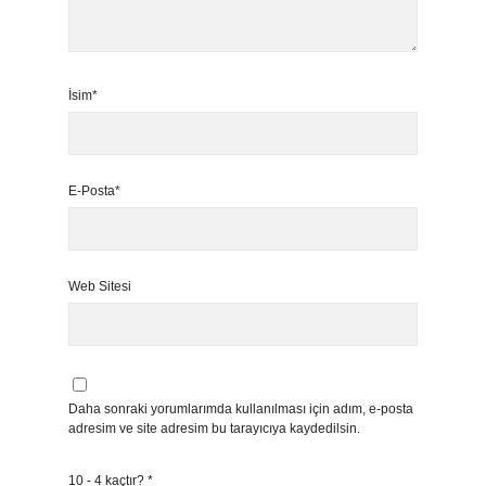
İsim*
E-Posta*
Web Sitesi
Daha sonraki yorumlarımda kullanılması için adım, e-posta
adresim ve site adresim bu tarayıcıya kaydedilsin.
10 - 4 kaçtır?
*