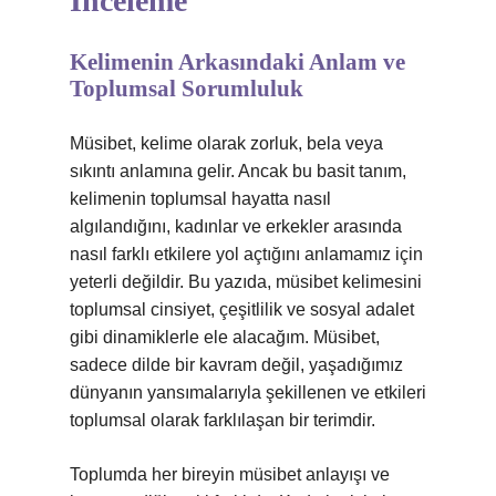
İnceleme
Kelimenin Arkasındaki Anlam ve
Toplumsal Sorumluluk
Müsibet, kelime olarak zorluk, bela veya
sıkıntı anlamına gelir. Ancak bu basit tanım,
kelimenin toplumsal hayatta nasıl
algılandığını, kadınlar ve erkekler arasında
nasıl farklı etkilere yol açtığını anlamamız için
yeterli değildir. Bu yazıda, müsibet kelimesini
toplumsal cinsiyet, çeşitlilik ve sosyal adalet
gibi dinamiklerle ele alacağım. Müsibet,
sadece dilde bir kavram değil, yaşadığımız
dünyanın yansımalarıyla şekillenen ve etkileri
toplumsal olarak farklılaşan bir terimdir.
Toplumda her bireyin müsibet anlayışı ve