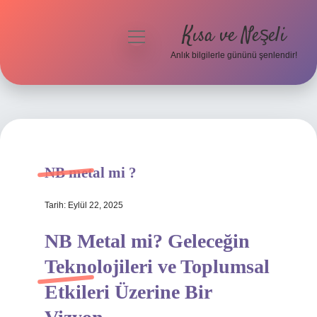
Kısa ve Neşeli
menüyü
aç
Anlık bilgilerle gününü şenlendir!
Anasayfa
Gizlilik Politikası
Yasal Uyarı
NB metal mi ?
Hakkımızda
Tarih: Eylül 22, 2025
NB Metal mi? Geleceğin
Teknolojileri ve Toplumsal
Etkileri Üzerine Bir