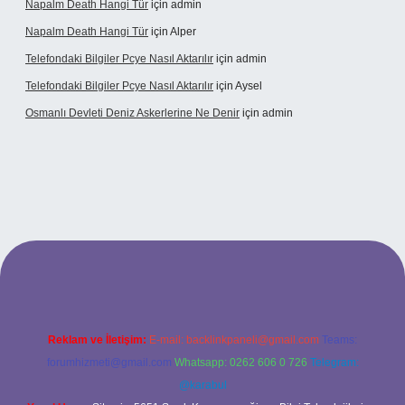
Napalm Death Hangi Tür
için
admin
Napalm Death Hangi Tür
için
Alper
Telefondaki Bilgiler Pcye Nasıl Aktarılır
için
admin
Telefondaki Bilgiler Pcye Nasıl Aktarılır
için
Aysel
Osmanlı Devleti Deniz Askerlerine Ne Denir
için
admin
ş
Reklam ve İletişim:
E-mail:
backlinkpaneli@gmail.com
Teams:
forumhizmeti@gmail.com
Whatsapp: 0262 606 0 726
Telegram:
@karabul