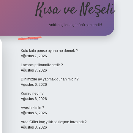
Kısa ve Neşeli
Anlık bilgilerle gününü şenlendir!
Sidebar
Son Yazılar
grandoperabet giriş
Kutu kutu pense oyunu ne demek ?
Ağustos 7, 2026
Lacancı psikanaliz nedir ?
Ağustos 7, 2026
Dinimizde av yapmak günah mıdır ?
Ağustos 6, 2026
Kumru nedir ?
Ağustos 6, 2026
Avesta kimin ?
Ağustos 5, 2026
Arda Güler kaç yıllık sözleşme imzaladı ?
Ağustos 3, 2026