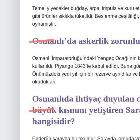
Temel yiyecekler buğday, arpa, impuls ve kuru et 
gibi ürünler sıklıkla tüketildi. Beslenme çeşitliliğ
oynamıştır.
Osmanlı’da askerlik zorunl
Osmanlı İmparatorluğu’ndaki Yengeç Ocağı’nın kal
kullanıldı. Piyango 1843’te kabul edildi. Buna göre
Önümüzdeki yedi yıl için bir rezerve ayrıldılar ve
okudukları.
Osmanlıda ihtiyaç duyulan 
büyük kısmını yetiştiren Sar
hangisidir?
Enderûn sarayda bir okuldur. Sarayda, orduda ve