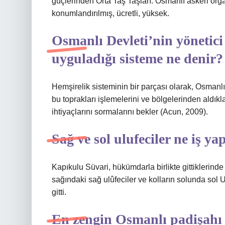
güçlerinden Orta Taş Taşları. Osmanlı askeri o
konumlandırılmış, ücretli, yüksek.
Osmanlı Devleti’nin yönetici 
uyguladığı sisteme ne denir?
Hemşirelik sisteminin bir parçası olarak, Osmanlı 
bu toprakları işlemelerini ve bölgelerinden aldıkl
ihtiyaçlarını sormalarını bekler (Acun, 2009).
Sağ ve sol ulufeciler ne iş ya
Kapıkulu Süvari, hükümdarla birlikte gittiklerinde
sağındaki sağ ulûfeciler ve kolların solunda sol 
gitti.
En zengin Osmanlı padişahı