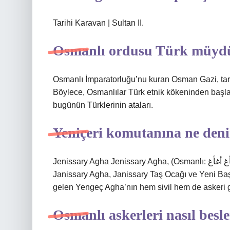
Tarihi Karavan | Sultan II.
Osmanlı ordusu Türk müyd
Osmanlı İmparatorluğu’nu kuran Osman Gazi, tar
Böylece, Osmanlılar Türk etnik kökeninden başlang
bugünün Türklerinin ataları.
Yeniçeri komutanına ne deni
Jenissary Agha Jenissary Agha, (Osmanlı: أغ أغ أغأغ أغأغ), Yansiyon Ocağı’nın en yüksek komutanı.
Janissary Agha, Janissary Taş Ocağı ve Yeni B
gelen Yengeç Agha’nın hem sivil hem de askeri gö
Osmanlı askerleri nasıl besl