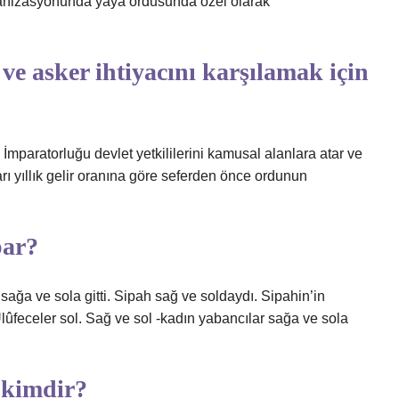
rganizasyonunda yaya ordusunda özel olarak
ve asker ihtiyacını karşılamak için
İmparatorluğu devlet yetkililerini kamusal alanlara atar ve
arı yıllık gelir oranına göre seferden önce ordunun
par?
 sağa ve sola gitti. Sipah sağ ve soldaydı. Sipahin’in
Ulûfeceler sol. Sağ ve sol -kadın yabancılar sağa ve sola
 kimdir?