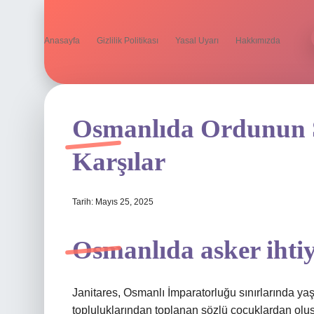
Anasayfa
Gizlilik Politikası
Yasal Uyarı
Hakkımızda
Osmanlıda Ordunun S
Karşılar
Tarih: Mayıs 25, 2025
Osmanlıda asker ihtiy
Janitares, Osmanlı İmparatorluğu sınırlarında ya
topluluklarından toplanan sözlü çocuklardan oluş