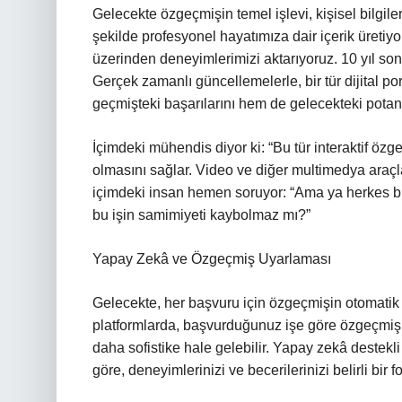
Gelecekte özgeçmişin temel işlevi, kişisel bilgileri
şekilde profesyonel hayatımıza dair içerik üretiyor
üzerinden deneyimlerimizi aktarıyoruz. 10 yıl so
Gerçek zamanlı güncellemelerle, bir tür dijital por
geçmişteki başarılarını hem de gelecekteki potans
İçimdeki mühendis diyor ki: “Bu tür interaktif özg
olmasını sağlar. Video ve diğer multimedya araçlar
içimdeki insan hemen soruyor: “Ama ya herkes 
bu işin samimiyeti kaybolmaz mı?”
Yapay Zekâ ve Özgeçmiş Uyarlaması
Gelecekte, her başvuru için özgeçmişin otomatik
platformlarda, başvurduğunuz işe göre özgeçmişini
daha sofistike hale gelebilir. Yapay zekâ destekli
göre, deneyimlerinizi ve becerilerinizi belirli bir