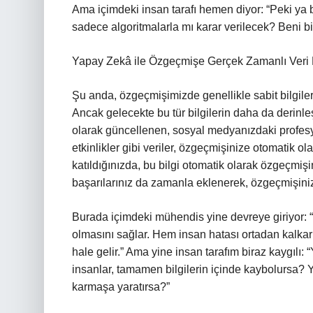
Ama içimdeki insan tarafı hemen diyor: “Peki ya bu 
sadece algoritmalarla mı karar verilecek? Beni bir 
Yapay Zekâ ile Özgeçmişe Gerçek Zamanlı Veri
Şu anda, özgeçmişimizde genellikle sabit bilgilere
Ancak gelecekte bu tür bilgilerin daha da deri
olarak güncellenen, sosyal medyanızdaki profesyone
etkinlikler gibi veriler, özgeçmişinize otomatik ol
katıldığınızda, bu bilgi otomatik olarak özgeçmişin
başarılarınız da zamanla eklenerek, özgeçmişinizi 
Burada içimdeki mühendis yine devreye giriyor: 
olmasını sağlar. Hem insan hatası ortadan kalkar
hale gelir.” Ama yine insan tarafım biraz kaygılı:
insanlar, tamamen bilgilerin içinde kaybolursa? Y
karmaşa yaratırsa?”