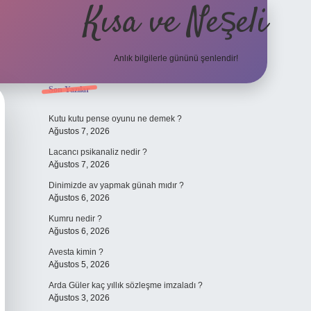
Kısa ve Neşeli
Anlık bilgilerle gününü şenlendir!
Sidebar
Son Yazılar
grandoperabet giriş
Kutu kutu pense oyunu ne demek ?
Ağustos 7, 2026
Lacancı psikanaliz nedir ?
Ağustos 7, 2026
Dinimizde av yapmak günah mıdır ?
Ağustos 6, 2026
Kumru nedir ?
Ağustos 6, 2026
Avesta kimin ?
Ağustos 5, 2026
Arda Güler kaç yıllık sözleşme imzaladı ?
Ağustos 3, 2026