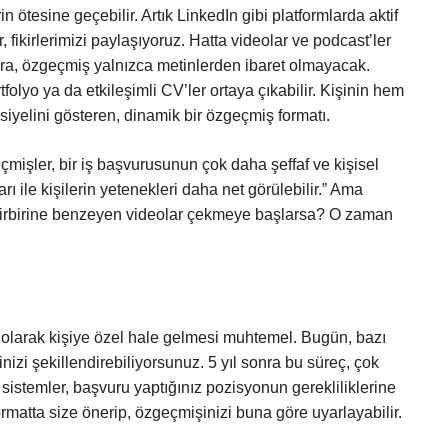
n ötesine geçebilir. Artık LinkedIn gibi platformlarda aktif
, fikirlerimizi paylaşıyoruz. Hatta videolar ve podcast’ler
nra, özgeçmiş yalnızca metinlerden ibaret olmayacak.
tfolyo ya da etkileşimli CV’ler ortaya çıkabilir. Kişinin hem
iyelini gösteren, dinamik bir özgeçmiş formatı.
eçmişler, bir iş başvurusunun çok daha şeffaf ve kişisel
ı ile kişilerin yetenekleri daha net görülebilir.” Ama
birbirine benzeyen videolar çekmeye başlarsa? O zaman
 olarak kişiye özel hale gelmesi muhtemel. Bugün, bazı
zi şekillendirebiliyorsunuz. 5 yıl sonra bu süreç, çok
 sistemler, başvuru yaptığınız pozisyonun gerekliliklerine
 formatta size önerip, özgeçmişinizi buna göre uyarlayabilir.