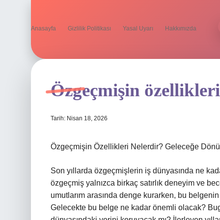
Anasayfa
Gizlilik Politikası
Yasal Uyarı
Hakkımızda
Özgeçmişin özellikleri
Tarih: Nisan 18, 2026
Özgeçmişin Özellikleri Nelerdir? Geleceğe Dönü
Son yıllarda özgeçmişlerin iş dünyasında ne kadar
özgeçmiş yalnızca birkaç satırlık deneyim ve bece
umutlarım arasında denge kurarken, bu belgenin b
Gelecekte bu belge ne kadar önemli olacak? Bug
dünyasındaki yerini koruyacak mı? İlerleyen yılla