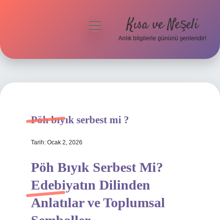
Kısa ve Neşeli
menüyü
aç
Anlık bilgilerle gününü şenlendir!
Anasayfa
Gizlilik Politikası
Yasal Uyarı
Pöh bıyık serbest mi ?
Hakkımızda
Tarih: Ocak 2, 2026
Pöh Bıyık Serbest Mi?
Edebiyatın Dilinden
Anlatılar ve Toplumsal