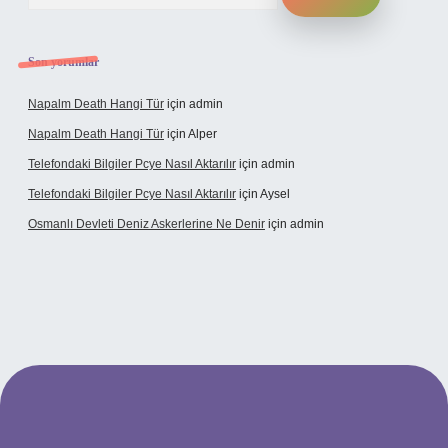
Son yorumlar
Napalm Death Hangi Tür
için
admin
Napalm Death Hangi Tür
için
Alper
Telefondaki Bilgiler Pcye Nasıl Aktarılır
için
admin
Telefondaki Bilgiler Pcye Nasıl Aktarılır
için
Aysel
Osmanlı Devleti Deniz Askerlerine Ne Denir
için
admin
ş