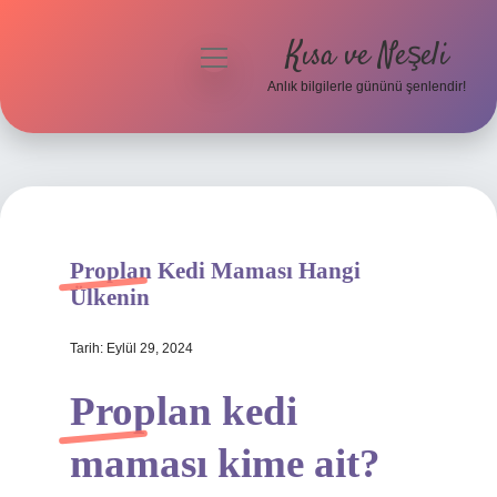
Kısa ve Neşeli
menüyü
aç
Anlık bilgilerle gününü şenlendir!
Anasayfa
Gizlilik Politikası
Yasal Uyarı
Proplan Kedi Maması Hangi
Hakkımızda
Ülkenin
Tarih: Eylül 29, 2024
Proplan kedi
maması kime ait?