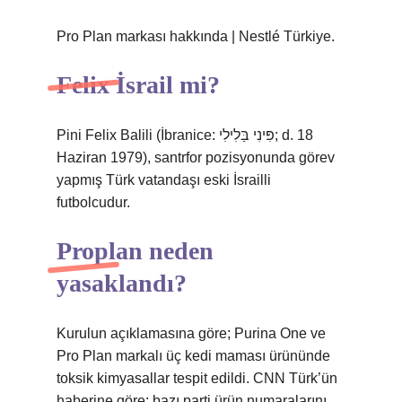
Pro Plan markası hakkında | Nestlé Türkiye.
Felix İsrail mi?
Pini Felix Balili (İbranice: פִּינִי בַּלִילִי‎; d. 18
Haziran 1979), santrfor pozisyonunda görev
yapmış Türk vatandaşı eski İsrailli
futbolcudur.
Proplan neden
yasaklandı?
Kurulun açıklamasına göre; Purina One ve
Pro Plan markalı üç kedi maması ürününde
toksik kimyasallar tespit edildi. CNN Türk’ün
haberine göre; bazı parti ürün numaralarını