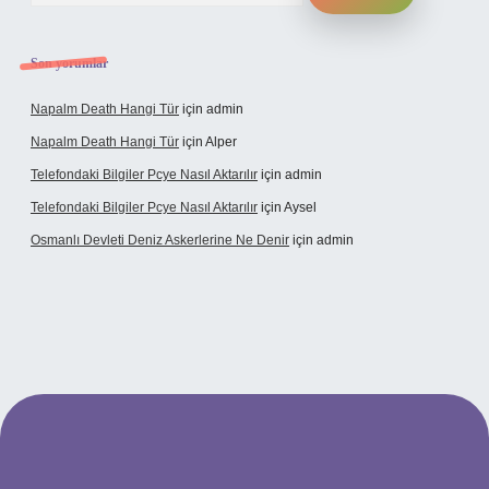
Son yorumlar
Napalm Death Hangi Tür
için
admin
Napalm Death Hangi Tür
için
Alper
Telefondaki Bilgiler Pcye Nasıl Aktarılır
için
admin
Telefondaki Bilgiler Pcye Nasıl Aktarılır
için
Aysel
Osmanlı Devleti Deniz Askerlerine Ne Denir
için
admin
randoperabet giriş