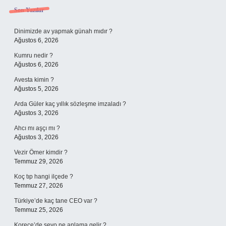
Sidebar
Son Yazılar
Dinimizde av yapmak günah mıdır ?
Ağustos 6, 2026
Kumru nedir ?
Ağustos 6, 2026
Avesta kimin ?
Ağustos 5, 2026
Arda Güler kaç yıllık sözleşme imzaladı ?
Ağustos 3, 2026
Ahcı mı aşçı mı ?
Ağustos 3, 2026
Vezir Ömer kimdir ?
Temmuz 29, 2026
Koç tıp hangi ilçede ?
Temmuz 27, 2026
Türkiye’de kaç tane CEO var ?
Temmuz 25, 2026
Korece’de seyo ne anlama gelir ?