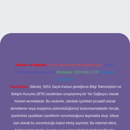
andoperabet giriş
Reklam ve İletişim:
E-mail:
backlinkpaneli@gmail.com
Teams:
forumhizmeti@gmail.com
Whatsapp: 0262 606 0 726
Telegram:
@karabul
Yasal Uyarı:
Sitemiz, 5651 Sayılı Kanun gereğince Bilgi Teknolojileri ve
İletişim Kurumu (BTK) tarafından onaylanmış bir Yer Sağlayıcı olarak
hizmet vermektedir. Bu nedenle, sitedeki içerikleri proaktif olarak
denetleme veya araştırma yükümlülüğümüz bulunmamaktadır. Ancak,
üyelerimiz yazdıkları içeriklerin sorumluluğunu taşımakta olup, siteye
üye olarak bu sorumluluğu kabul etmiş sayılırlar. Bu internet sitesi,