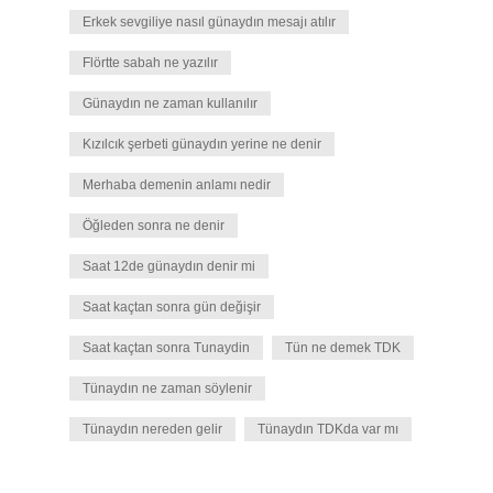
Erkek sevgiliye nasıl günaydın mesajı atılır
Flörtte sabah ne yazılır
Günaydın ne zaman kullanılır
Kızılcık şerbeti günaydın yerine ne denir
Merhaba demenin anlamı nedir
Öğleden sonra ne denir
Saat 12de günaydın denir mi
Saat kaçtan sonra gün değişir
Saat kaçtan sonra Tunaydin
Tün ne demek TDK
Tünaydın ne zaman söylenir
Tünaydın nereden gelir
Tünaydın TDKda var mı