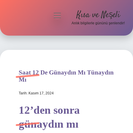
Kısa ve Neşeli
menüyü
aç
Anlık bilgilerle gününü şenlendir!
Anasayfa
Gizlilik Politikası
Yasal Uyarı
Saat 12 De Günaydın Mı Tünaydın
Hakkımızda
Mı
Tarih: Kasım 17, 2024
12’den sonra
günaydın mı