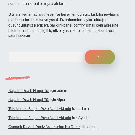
sorumluluğu kabul etmiş sayılırlar.
Sitemiz, kar amacı gütmeyen ve tamamen ücretsiz bir bilgi paylaşım
platformudur. Hukuka ve yasal düzenlemelere aykırı olduğunu
düşündüğünüz içerikleri,
backlinkpanelicomtr@gmail.com
adresine
bildirmeniz halinde, ilgili içerikler yasal süre içerisinde sitemizden
kaldırılacaktır.
Arama
Son yorumlar
Napalm Death Hangi Tür
için
admin
Napalm Death Hangi Tür
için
Alper
Telefondaki Bilgiler Pcye Nasıl Aktarılır
için
admin
Telefondaki Bilgiler Pcye Nasıl Aktarılır
için
Aysel
Osmanlı Devleti Deniz Askerlerine Ne Denir
için
admin