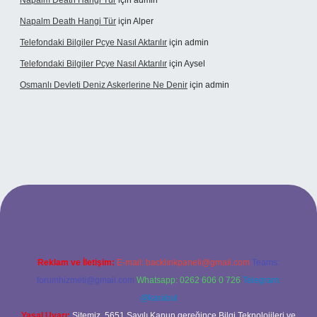
Napalm Death Hangi Tür
için
admin
Napalm Death Hangi Tür
için
Alper
Telefondaki Bilgiler Pcye Nasıl Aktarılır
için
admin
Telefondaki Bilgiler Pcye Nasıl Aktarılır
için
Aysel
Osmanlı Devleti Deniz Askerlerine Ne Denir
için
admin
ş
Reklam ve İletişim:
E-mail:
backlinkpaneli@gmail.com
Teams:
forumhizmeti@gmail.com
Whatsapp: 0262 606 0 726
Telegram:
@karabul
Yasal Uyarı:
Sitemiz, 5651 Sayılı Kanun gereğince Bilgi Teknolojileri ve