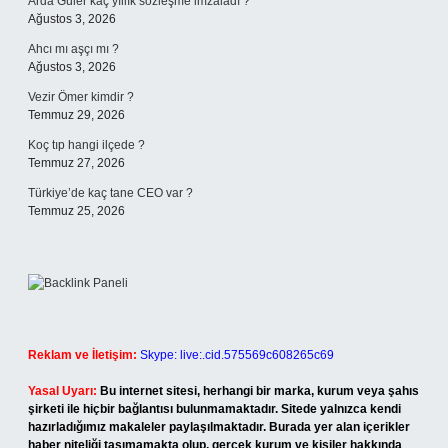
Arda Güler kaç yıllık sözleşme imzaladı ?
Ağustos 3, 2026
Ahcı mı aşçı mı ?
Ağustos 3, 2026
Vezir Ömer kimdir ?
Temmuz 29, 2026
Koç tıp hangi ilçede ?
Temmuz 27, 2026
Türkiye’de kaç tane CEO var ?
Temmuz 25, 2026
Reklam ve İletişim:
Skype: live:.cid.575569c608265c69
Yasal Uyarı:
Bu internet sitesi, herhangi bir marka, kurum veya şahıs
şirketi ile hiçbir bağlantısı bulunmamaktadır. Sitede yalnızca kendi
hazırladığımız makaleler paylaşılmaktadır. Burada yer alan içerikler
haber niteliği taşımamakta olup, gerçek kurum ve kişiler hakkında