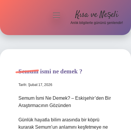
Kısa ve Neşeli
menüyü
aç
Anlık bilgilerle gününü şenlendir!
Anasayfa
Gizlilik Politikası
Yasal Uyarı
Semum ismi ne demek ?
Hakkımızda
Tarih: Şubat 17, 2026
Semum İsmi Ne Demek? – Eskişehir’den Bir
Araştırmacının Gözünden
Günlük hayatla bilim arasında bir köprü
kurarak Semum’un anlamını keşfetmeye ne