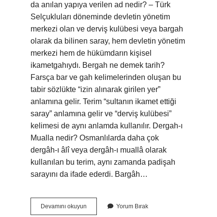
da anılan yapıya verilen ad nedir? – Türk
Selçukluları döneminde devletin yönetim
merkezi olan ve derviş kulübesi veya bargah
olarak da bilinen saray, hem devletin yönetim
merkezi hem de hükümdarın kişisel
ikametgahıydı. Bergah ne demek tarih?
Farsça bar ve gah kelimelerinden oluşan bu
tabir sözlükte “izin alınarak girilen yer”
anlamına gelir. Terim “sultanın ikamet ettiği
saray” anlamına gelir ve “derviş kulübesi”
kelimesi de aynı anlamda kullanılır. Dergah-ı
Mualla nedir? Osmanlılarda daha çok
dergâh-ı âlî veya dergâh-ı muallâ olarak
kullanılan bu terim, aynı zamanda padişah
sarayını da ifade ederdi. Bargâh…
Dergah
Devamını okuyun
Yorum Bırak
Bargah