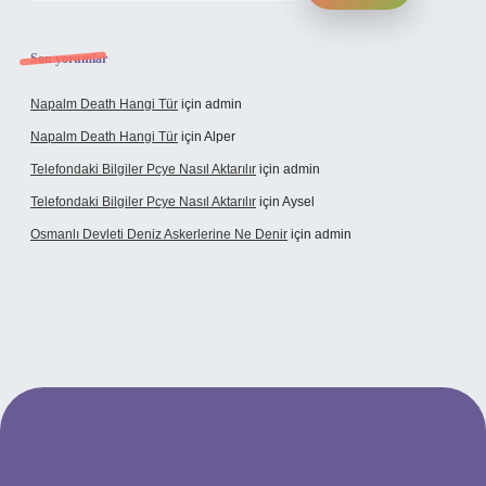
Son yorumlar
Napalm Death Hangi Tür
için
admin
Napalm Death Hangi Tür
için
Alper
Telefondaki Bilgiler Pcye Nasıl Aktarılır
için
admin
Telefondaki Bilgiler Pcye Nasıl Aktarılır
için
Aysel
Osmanlı Devleti Deniz Askerlerine Ne Denir
için
admin
rabet giriş