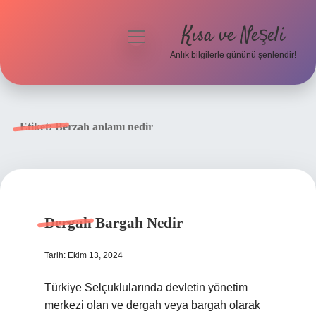
Kısa ve Neşeli
menüyü
aç
Anlık bilgilerle gününü şenlendir!
Anasayfa
Gizlilik Politikası
Etiket:
Berzah anlamı nedir
Yasal Uyarı
Hakkımızda
Dergah Bargah Nedir
Tarih: Ekim 13, 2024
Türkiye Selçuklularında devletin yönetim
merkezi olan ve dergah veya bargah olarak