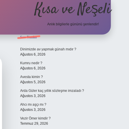
Kısa ve Neşeli
Anlık bilgilerle gününü şenlendir!
Sidebar
Son Yazılar
grandoperabet
Dinimizde av yapmak günah mıdır ?
Ağustos 6, 2026
Kumru nedir ?
Ağustos 6, 2026
Avesta kimin ?
Ağustos 5, 2026
Arda Güler kaç yıllık sözleşme imzaladı ?
Ağustos 3, 2026
Ahcı mı aşçı mı ?
Ağustos 3, 2026
Vezir Ömer kimdir ?
Temmuz 29, 2026