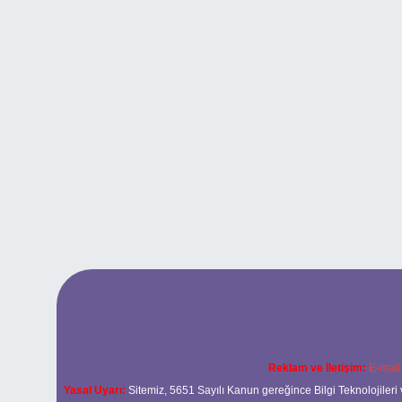
Reklam ve İletişim:
E-mail
Yasal Uyarı:
Sitemiz, 5651 Sayılı Kanun gereğince Bilgi Teknolojileri 