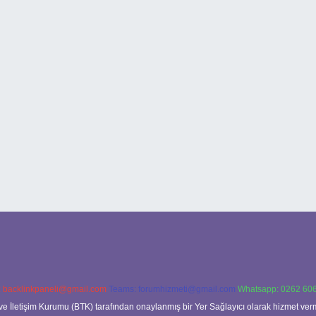
:
backlinkpaneli@gmail.com
Teams:
forumhizmeti@gmail.com
Whatsapp: 0262 606
ve İletişim Kurumu (BTK) tarafından onaylanmış bir Yer Sağlayıcı olarak hizmet verm