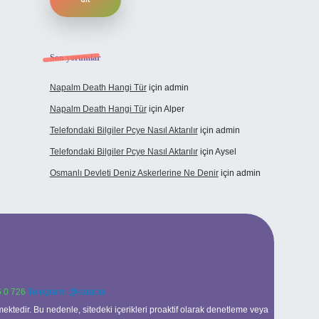
Son yorumlar
Napalm Death Hangi Tür
için
admin
Napalm Death Hangi Tür
için
Alper
Telefondaki Bilgiler Pcye Nasıl Aktarılır
için
admin
Telefondaki Bilgiler Pcye Nasıl Aktarılır
için
Aysel
Osmanlı Devleti Deniz Askerlerine Ne Denir
için
admin
 0 726
Telegram: @karabul
ektedir. Bu nedenle, sitedeki içerikleri proaktif olarak denetleme veya