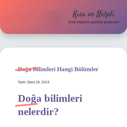
Kısa ve Neşeli
menüyü
aç
Anlık bilgilerle gününü şenlendir!
Anasayfa
Gizlilik Politikası
Yasal Uyarı
Doğa Bilimleri Hangi Bölümler
Hakkımızda
Tarih: Ekim 29, 2024
Doğa bilimleri
nelerdir?