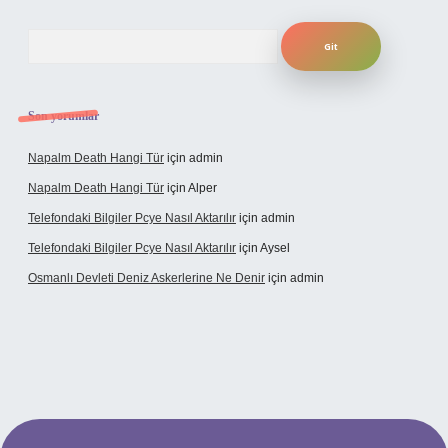
Arama
Son yorumlar
Napalm Death Hangi Tür
için
admin
Napalm Death Hangi Tür
için
Alper
Telefondaki Bilgiler Pcye Nasıl Aktarılır
için
admin
Telefondaki Bilgiler Pcye Nasıl Aktarılır
için
Aysel
Osmanlı Devleti Deniz Askerlerine Ne Denir
için
admin
andoperabet giriş