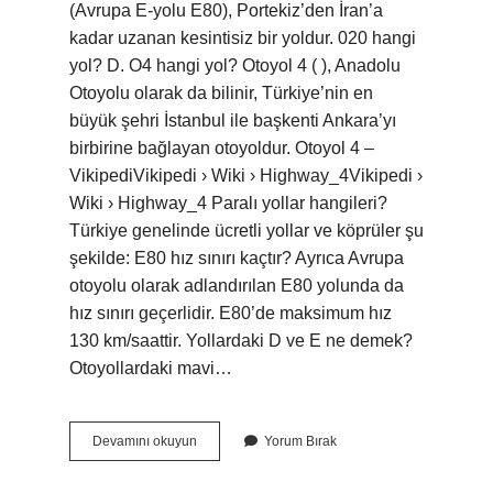
(Avrupa E-yolu E80), Portekiz’den İran’a
kadar uzanan kesintisiz bir yoldur. 020 hangi
yol? D. O4 hangi yol? Otoyol 4 ( ), Anadolu
Otoyolu olarak da bilinir, Türkiye’nin en
büyük şehri İstanbul ile başkenti Ankara’yı
birbirine bağlayan otoyoldur. Otoyol 4 –
VikipediVikipedi › Wiki › Highway_4Vikipedi ›
Wiki › Highway_4 Paralı yollar hangileri?
Türkiye genelinde ücretli yollar ve köprüler şu
şekilde: E80 hız sınırı kaçtır? Ayrıca Avrupa
otoyolu olarak adlandırılan E80 yolunda da
hız sınırı geçerlidir. E80’de maksimum hız
130 km/saattir. Yollardaki D ve E ne demek?
Otoyollardaki mavi…
O
Devamını okuyun
Yorum Bırak
20
Ne