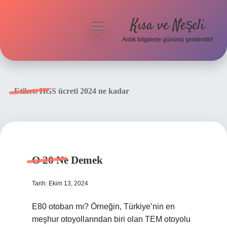
Kısa ve Neşeli
menüyü
aç
Anlık bilgilerle gününü şenlendir!
Anasayfa
Gizlilik Politikası
Etiket:
HGS ücreti 2024 ne kadar
Yasal Uyarı
Hakkımızda
O 20 Ne Demek
Tarih: Ekim 13, 2024
E80 otoban mı? Örneğin, Türkiye’nin en
meşhur otoyollarından biri olan TEM otoyolu