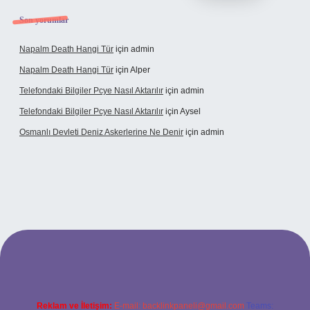
Son yorumlar
Napalm Death Hangi Tür
için
admin
Napalm Death Hangi Tür
için
Alper
Telefondaki Bilgiler Pcye Nasıl Aktarılır
için
admin
Telefondaki Bilgiler Pcye Nasıl Aktarılır
için
Aysel
Osmanlı Devleti Deniz Askerlerine Ne Denir
için
admin
rabet giriş
Reklam ve İletişim:
E-mail:
backlinkpaneli@gmail.com
Teams: