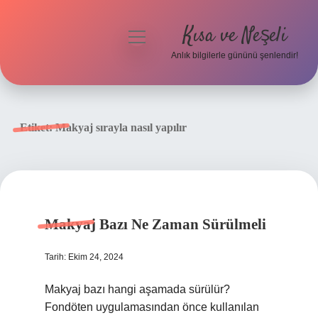
Kısa ve Neşeli
menüyü
aç
Anlık bilgilerle gününü şenlendir!
Anasayfa
Gizlilik Politikası
Etiket:
Makyaj sırayla nasıl yapılır
Yasal Uyarı
Hakkımızda
Makyaj Bazı Ne Zaman Sürülmeli
Tarih: Ekim 24, 2024
Makyaj bazı hangi aşamada sürülür?
Fondöten uygulamasından önce kullanılan