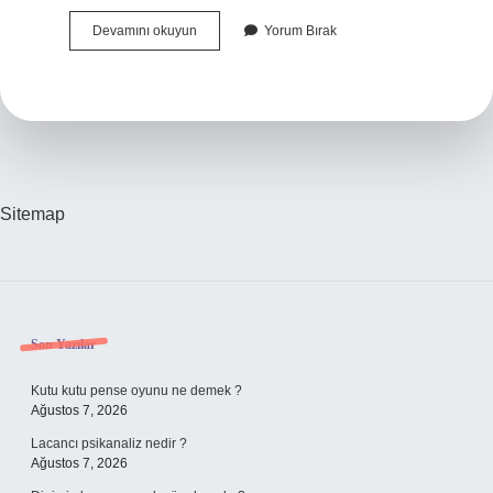
Makyaj
Devamını okuyun
Yorum Bırak
Bazı
Ne
Zaman
Sürülmeli
Sitemap
Sidebar
Son Yazılar
Kutu kutu pense oyunu ne demek ?
Ağustos 7, 2026
Lacancı psikanaliz nedir ?
Ağustos 7, 2026