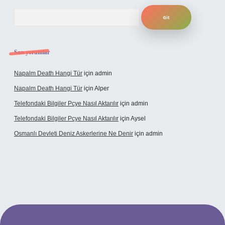
Arama
Son yorumlar
Napalm Death Hangi Tür
için
admin
Napalm Death Hangi Tür
için
Alper
Telefondaki Bilgiler Pcye Nasıl Aktarılır
için
admin
Telefondaki Bilgiler Pcye Nasıl Aktarılır
için
Aysel
Osmanlı Devleti Deniz Askerlerine Ne Denir
için
admin
erabet giriş