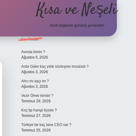
Kısa ve Neşeli
Anlık bilgilerle gününü şenlendir!
Sidebar
Son Yazılar
grandoperabet giriş
Avesta kimin ?
Ağustos 5, 2026
Arda Güler kaç yıllık sözleşme imzaladı ?
Ağustos 3, 2026
Ahcı mı aşçı mı ?
Ağustos 3, 2026
Vezir Ömer kimdir ?
Temmuz 29, 2026
Koç tıp hangi ilçede ?
Temmuz 27, 2026
Türkiye’de kaç tane CEO var ?
Temmuz 25, 2026