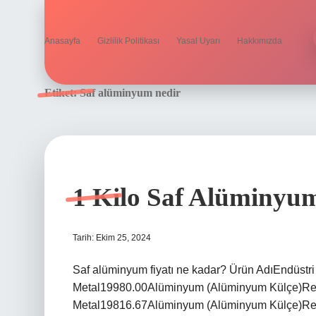
Anasayfa
Gizlilik Politikası
Yasal Uyarı
Hakkımızda
Etiket:
Saf alüminyum nedir
1 Kilo Saf Alüminyu
Tarih: Ekim 25, 2024
Saf alüminyum fiyatı ne kadar? Ürün AdıEndüstr
Metal19980.00Alüminyum (Alüminyum Külçe)Ren
Metal19816.67Alüminyum (Alüminyum Külçe)Renk