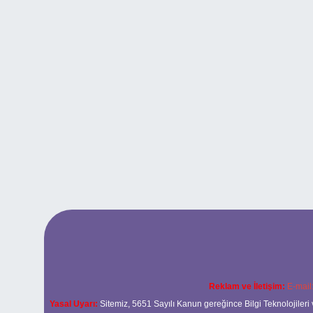
Reklam ve İletişim:
E-mail
Yasal Uyarı:
Sitemiz, 5651 Sayılı Kanun gereğince Bilgi Teknolojileri 