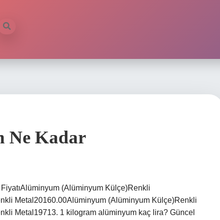
m Ne Kadar
i FiyatıAlüminyum (Alüminyum Külçe)Renkli
kli Metal20160.00Alüminyum (Alüminyum Külçe)Renkli
li Metal19713. 1 kilogram alüminyum kaç lira? Güncel