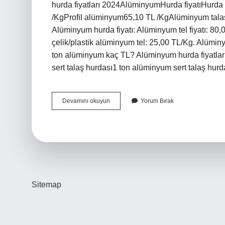
hurda fiyatları 2024AlüminyumHurda fiyatıHurda
/KgProfil alüminyum65,10 TL /KgAlüminyum talaş
Alüminyum hurda fiyatı: Alüminyum tel fiyatı: 80,
çelik/plastik alüminyum tel: 25,00 TL/Kg. Alümin
ton alüminyum kaç TL? Alüminyum hurda fiyatlar
sert talaş hurdası1 ton alüminyum sert talaş hur
1
Devamını okuyun
Yorum Bırak
Kilo
Saf
Alüminyum
Ne
Kadar
Sitemap