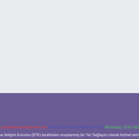
:
backlinkpaneli@gmail.com
Teams:
forumhizmeti@gmail.com
Whatsapp: 0262 606
ve İletişim Kurumu (BTK) tarafından onaylanmış bir Yer Sağlayıcı olarak hizmet verm