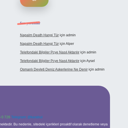
Son yorumlar
Napalm Death Hangi Tür
için
admin
Napalm Death Hangi Tür
için
Alper
Telefondaki Bilgiler Pcye Nasıl Aktarılır
için
admin
Telefondaki Bilgiler Pcye Nasıl Aktarılır
için
Aysel
Osmanlı Devleti Deniz Askerlerine Ne Denir
için
admin
 0 726
Telegram: @karabul
ektedir. Bu nedenle, sitedeki içerikleri proaktif olarak denetleme veya