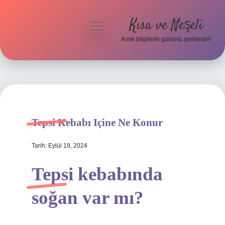
Kısa ve Neşeli
menüyü
aç
Anlık bilgilerle gününü şenlendir!
Anasayfa
Gizlilik Politikası
Yasal Uyarı
Tepsi Kebabı Içine Ne Konur
Hakkımızda
Tarih: Eylül 19, 2024
Tepsi kebabında
soğan var mı?