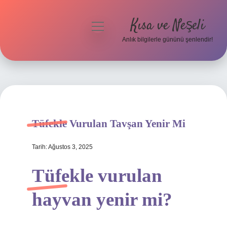
Kısa ve Neşeli
menüyü
aç
Anlık bilgilerle gününü şenlendir!
Anasayfa
Gizlilik Politikası
Yasal Uyarı
Tüfekle Vurulan Tavşan Yenir Mi
Hakkımızda
Tarih: Ağustos 3, 2025
Tüfekle vurulan
hayvan yenir mi?