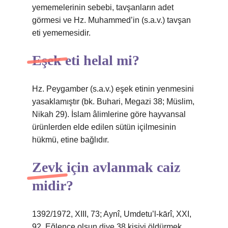
yememelerinin sebebi, tavşanların adet
görmesi ve Hz. Muhammed’in (s.a.v.) tavşan
eti yememesidir.
Eşek eti helal mi?
Hz. Peygamber (s.a.v.) eşek etinin yenmesini
yasaklamıştır (bk. Buhari, Megazi 38; Müslim,
Nikah 29). İslam âlimlerine göre hayvansal
ürünlerden elde edilen sütün içilmesinin
hükmü, etine bağlıdır.
Zevk için avlanmak caiz
midir?
1392/1972, XIII, 73; Aynî, Umdetu’l-kārî, XXI,
92. Eğlence olsun diye 38 kişiyi öldürmek