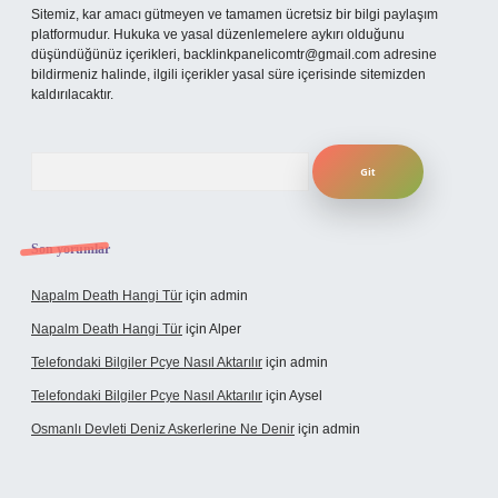
Sitemiz, kar amacı gütmeyen ve tamamen ücretsiz bir bilgi paylaşım
platformudur. Hukuka ve yasal düzenlemelere aykırı olduğunu
düşündüğünüz içerikleri,
backlinkpanelicomtr@gmail.com
adresine
bildirmeniz halinde, ilgili içerikler yasal süre içerisinde sitemizden
kaldırılacaktır.
Arama
Son yorumlar
Napalm Death Hangi Tür
için
admin
Napalm Death Hangi Tür
için
Alper
Telefondaki Bilgiler Pcye Nasıl Aktarılır
için
admin
Telefondaki Bilgiler Pcye Nasıl Aktarılır
için
Aysel
Osmanlı Devleti Deniz Askerlerine Ne Denir
için
admin