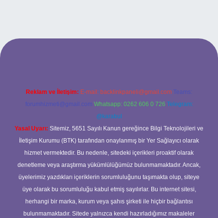
randoperabet giriş
Reklam ve İletişim:
E-mail:
backlinkpaneli@gmail.com
Teams:
forumhizmeti@gmail.com
Whatsapp: 0262 606 0 726
Telegram:
@karabul
Yasal Uyarı:
Sitemiz, 5651 Sayılı Kanun gereğince Bilgi Teknolojileri ve
İletişim Kurumu (BTK) tarafından onaylanmış bir Yer Sağlayıcı olarak
hizmet vermektedir. Bu nedenle, sitedeki içerikleri proaktif olarak
denetleme veya araştırma yükümlülüğümüz bulunmamaktadır. Ancak,
üyelerimiz yazdıkları içeriklerin sorumluluğunu taşımakta olup, siteye
üye olarak bu sorumluluğu kabul etmiş sayılırlar. Bu internet sitesi,
herhangi bir marka, kurum veya şahıs şirketi ile hiçbir bağlantısı
bulunmamaktadır. Sitede yalnızca kendi hazırladığımız makaleler