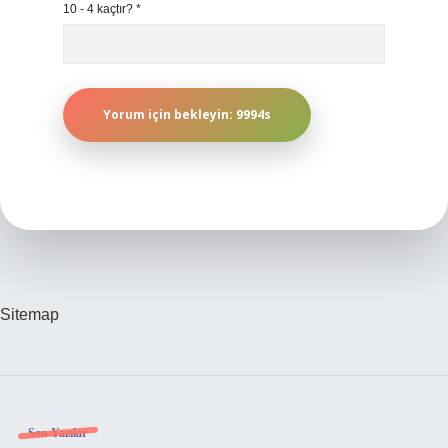
10 - 4 kaçtır?
*
Sitemap
Sidebar
Son Yazılar