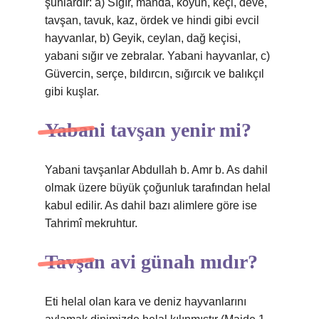
şunlardır: a) Sığır, manda, koyun, keçi, deve,
tavşan, tavuk, kaz, ördek ve hindi gibi evcil
hayvanlar, b) Geyik, ceylan, dağ keçisi,
yabani sığır ve zebralar. Yabani hayvanlar, c)
Güvercin, serçe, bıldırcın, sığırcık ve balıkçıl
gibi kuşlar.
Yabani tavşan yenir mi?
Yabani tavşanlar Abdullah b. Amr b. As dahil
olmak üzere büyük çoğunluk tarafından helal
kabul edilir. As dahil bazı alimlere göre ise
Tahrimî mekruhtur.
Tavşan avi günah mıdır?
Eti helal olan kara ve deniz hayvanlarını