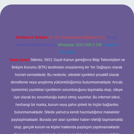
andoperabet giriş
Reklam ve İletişim:
E-mail:
backlinkpaneli@gmail.com
Teams:
forumhizmeti@gmail.com
Whatsapp: 0262 606 0 726
Telegram:
@karabul
Yasal Uyarı:
Sitemiz, 5651 Sayılı Kanun gereğince Bilgi Teknolojileri ve
İletişim Kurumu (BTK) tarafından onaylanmış bir Yer Sağlayıcı olarak
hizmet vermektedir. Bu nedenle, sitedeki içerikleri proaktif olarak
denetleme veya araştırma yükümlülüğümüz bulunmamaktadır. Ancak,
üyelerimiz yazdıkları içeriklerin sorumluluğunu taşımakta olup, siteye
üye olarak bu sorumluluğu kabul etmiş sayılırlar. Bu internet sitesi,
herhangi bir marka, kurum veya şahıs şirketi ile hiçbir bağlantısı
bulunmamaktadır. Sitede yalnızca kendi hazırladığımız makaleler
paylaşılmaktadır. Burada yer alan içerikler haber niteliği taşımamakta
olup, gerçek kurum ve kişiler hakkında paylaşım yapılmamaktadır.