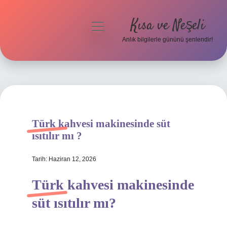
Kısa ve Neşeli
menüyü
aç
Anlık bilgilerle gününü şenlendir!
Anasayfa
Gizlilik Politikası
Yasal Uyarı
Türk kahvesi makinesinde süt
Hakkımızda
ısıtılır mı ?
Tarih: Haziran 12, 2026
Türk kahvesi makinesinde
süt ısıtılır mı?