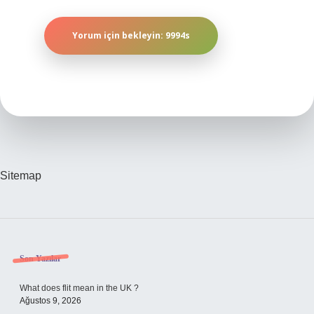
Sitemap
Sidebar
Son Yazılar
What does flit mean in the UK ?
Ağustos 9, 2026