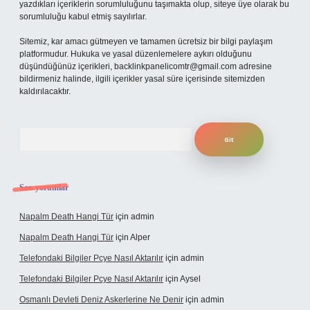
yazdıkları içeriklerin sorumluluğunu taşımakta olup, siteye üye olarak bu
sorumluluğu kabul etmiş sayılırlar.
Sitemiz, kar amacı gütmeyen ve tamamen ücretsiz bir bilgi paylaşım
platformudur. Hukuka ve yasal düzenlemelere aykırı olduğunu
düşündüğünüz içerikleri,
backlinkpanelicomtr@gmail.com
adresine
bildirmeniz halinde, ilgili içerikler yasal süre içerisinde sitemizden
kaldırılacaktır.
Arama
Son yorumlar
Napalm Death Hangi Tür
için
admin
Napalm Death Hangi Tür
için
Alper
Telefondaki Bilgiler Pcye Nasıl Aktarılır
için
admin
Telefondaki Bilgiler Pcye Nasıl Aktarılır
için
Aysel
Osmanlı Devleti Deniz Askerlerine Ne Denir
için
admin