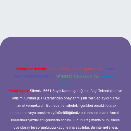
grandoperabet giriş
Reklam ve İletişim:
E-mail:
backlinkpaneli@gmail.com
Teams:
forumhizmeti@gmail.com
Whatsapp: 0262 606 0 726
Telegram:
@karabul
Yasal Uyarı:
Sitemiz, 5651 Sayılı Kanun gereğince Bilgi Teknolojileri ve
İletişim Kurumu (BTK) tarafından onaylanmış bir Yer Sağlayıcı olarak
hizmet vermektedir. Bu nedenle, sitedeki içerikleri proaktif olarak
denetleme veya araştırma yükümlülüğümüz bulunmamaktadır. Ancak,
üyelerimiz yazdıkları içeriklerin sorumluluğunu taşımakta olup, siteye
üye olarak bu sorumluluğu kabul etmiş sayılırlar. Bu internet sitesi,