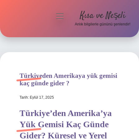
Kısa ve Neşeli
menüyü
aç
Anlık bilgilerle gününü şenlendir!
Anasayfa
Gizlilik Politikası
Yasal Uyarı
Türkiyeden Amerikaya yük gemisi
Hakkımızda
kaç günde gider ?
Tarih: Eylül 17, 2025
Türkiye’den Amerika’ya
Yük Gemisi Kaç Günde
Gider? Küresel ve Yerel