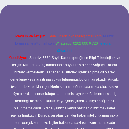
giriş
Reklam ve İletişim:
E-mail:
backlinkpaneli@gmail.com
Teams:
forumhizmeti@gmail.com
Whatsapp: 0262 606 0 726
Telegram:
@karabul
Yasal Uyarı:
Sitemiz, 5651 Sayılı Kanun gereğince Bilgi Teknolojileri ve
İletişim Kurumu (BTK) tarafından onaylanmış bir Yer Sağlayıcı olarak
hizmet vermektedir. Bu nedenle, sitedeki içerikleri proaktif olarak
denetleme veya araştırma yükümlülüğümüz bulunmamaktadır. Ancak,
üyelerimiz yazdıkları içeriklerin sorumluluğunu taşımakta olup, siteye
üye olarak bu sorumluluğu kabul etmiş sayılırlar. Bu internet sitesi,
herhangi bir marka, kurum veya şahıs şirketi ile hiçbir bağlantısı
bulunmamaktadır. Sitede yalnızca kendi hazırladığımız makaleler
paylaşılmaktadır. Burada yer alan içerikler haber niteliği taşımamakta
olup, gerçek kurum ve kişiler hakkında paylaşım yapılmamaktadır.