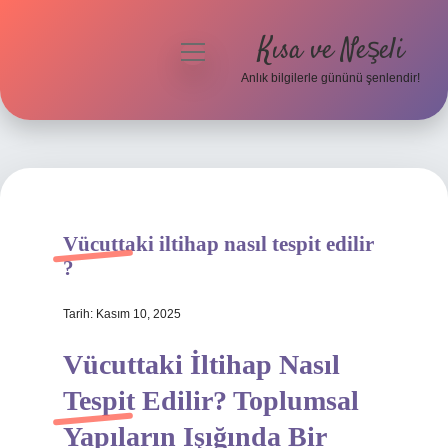
Kısa ve Neşeli
menüyü
aç
Anlık bilgilerle gününü şenlendir!
Anasayfa
Gizlilik Politikası
Yasal Uyarı
Vücuttaki iltihap nasıl tespit edilir
Hakkımızda
?
Tarih: Kasım 10, 2025
Vücuttaki İltihap Nasıl
Tespit Edilir? Toplumsal
Yapıların Işığında Bir