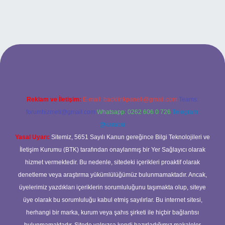
andoperabet giriş
Reklam ve İletişim:
E-mail:
backlinkpaneli@gmail.com
Teams:
forumhizmeti@gmail.com
Whatsapp: 0262 606 0 726
Telegram:
@karabul
Yasal Uyarı:
Sitemiz, 5651 Sayılı Kanun gereğince Bilgi Teknolojileri ve
İletişim Kurumu (BTK) tarafından onaylanmış bir Yer Sağlayıcı olarak
hizmet vermektedir. Bu nedenle, sitedeki içerikleri proaktif olarak
denetleme veya araştırma yükümlülüğümüz bulunmamaktadır. Ancak,
üyelerimiz yazdıkları içeriklerin sorumluluğunu taşımakta olup, siteye
üye olarak bu sorumluluğu kabul etmiş sayılırlar. Bu internet sitesi,
herhangi bir marka, kurum veya şahıs şirketi ile hiçbir bağlantısı