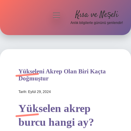
Kısa ve Neşeli
menüyü
aç
Anlık bilgilerle gününü şenlendir!
Anasayfa
Gizlilik Politikası
Yasal Uyarı
Yükseleni Akrep Olan Biri Kaçta
Hakkımızda
Doğmuştur
Tarih: Eylül 29, 2024
Yükselen akrep
burcu hangi ay?