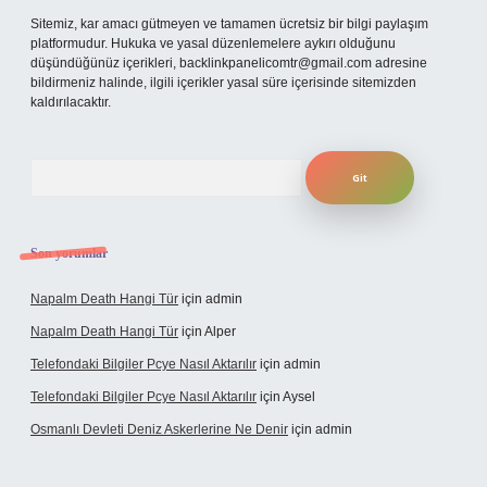
Sitemiz, kar amacı gütmeyen ve tamamen ücretsiz bir bilgi paylaşım
platformudur. Hukuka ve yasal düzenlemelere aykırı olduğunu
düşündüğünüz içerikleri,
backlinkpanelicomtr@gmail.com
adresine
bildirmeniz halinde, ilgili içerikler yasal süre içerisinde sitemizden
kaldırılacaktır.
Arama
Son yorumlar
Napalm Death Hangi Tür
için
admin
Napalm Death Hangi Tür
için
Alper
Telefondaki Bilgiler Pcye Nasıl Aktarılır
için
admin
Telefondaki Bilgiler Pcye Nasıl Aktarılır
için
Aysel
Osmanlı Devleti Deniz Askerlerine Ne Denir
için
admin