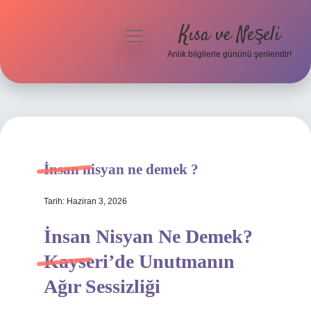
Kısa ve Neşeli
menüyü
aç
Anlık bilgilerle gününü şenlendir!
Anasayfa
Gizlilik Politikası
Yasal Uyarı
İnsan nisyan ne demek ?
Hakkımızda
Tarih: Haziran 3, 2026
İnsan Nisyan Ne Demek?
Kayseri’de Unutmanın
Ağır Sessizliği