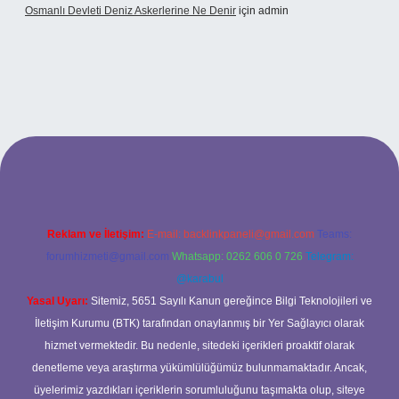
Osmanlı Devleti Deniz Askerlerine Ne Denir
için
admin
ş
Reklam ve İletişim:
E-mail:
backlinkpaneli@gmail.com
Teams:
forumhizmeti@gmail.com
Whatsapp: 0262 606 0 726
Telegram:
@karabul
Yasal Uyarı:
Sitemiz, 5651 Sayılı Kanun gereğince Bilgi Teknolojileri ve
İletişim Kurumu (BTK) tarafından onaylanmış bir Yer Sağlayıcı olarak
hizmet vermektedir. Bu nedenle, sitedeki içerikleri proaktif olarak
denetleme veya araştırma yükümlülüğümüz bulunmamaktadır. Ancak,
üyelerimiz yazdıkları içeriklerin sorumluluğunu taşımakta olup, siteye