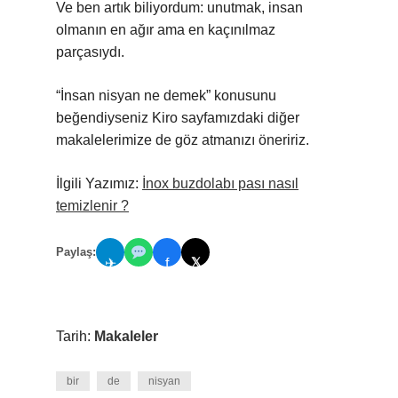
Ve ben artık biliyordum: unutmak, insan
olmanın en ağır ama en kaçınılmaz
parçasıydı.
“İnsan nisyan ne demek” konusunu
beğendiyseniz Kiro sayfamızdaki diğer
makalelerimize de göz atmanızı öneririz.
İlgili Yazımız:
İnox buzdolabı pası nasıl
temizlenir ?
Paylaş:
𝕏
✈
f
Tarih:
Makaleler
bir
de
nisyan